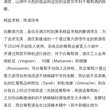
酒窖，山洞中天然的低温和适宜的湿度非常利于葡萄酒的陈
酿。
精益求精，终成传奇
在酿酒方面，嘉伯乐酒庄时刻秉承精益求精的酿酒理念，为
了追求完美，酒庄新建成的一个通过重力原理作业的新酒窖
于2010年开始投入使用。采收后的葡萄会被置入小箱中，
并通过两部升降机进行操控。对于白葡萄酒，酒庄工人会将
维欧尼（Viognier）、玛珊（Marsanne）和瑚珊
（Roussanne）等白葡萄手动倒入压榨机，而后葡萄汁通过
重力原理自然地流进不锈钢罐中等待发酵。而比较不容易氧
化的红葡萄品种西拉（Syrah）和歌海娜（Grenache）则在
分拣台上经过仔细筛选（先挑选葡萄串，再挑选葡萄粒），
之后经由略微倾斜的不锈钢轴轻缓地滑至大木桶中。发酵结
束后，西拉葡萄酒会在法国橡木桶中（其中新桶比例为