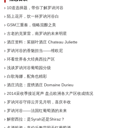
10道选择题，带你了解罗讷河谷
陌上花开，饮一杯罗讷河谷白
GSM三重奏，领略混酿之美
古老的克莱雷，南罗讷的未来明星
酒庄资料：茱丽叶酒庄 Chateau Juliette
罗讷河谷的香魅担当——维欧尼
环看世界各大经典西拉产区
浅谈罗讷河谷葡萄园分级
白歌海娜，配角也精彩
酒庄消息：度绣酒庄 Domaine Durieu
2014采收季接近尾声 盘点欧洲各大产区收成情况
罗讷河谷守得云开见月明，喜庆丰收
罗讷河谷——法国红葡萄酒的未来
解密西拉：是Syrah还是Shiraz？
名酒投资：嘉伯乐教堂园干红葡萄酒