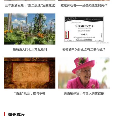
三年期酒回顾：“超二级庄”宝嘉龙城
致敬劳动者——那些酒庄里的劳作
堡
葡萄酒入门七大常见疑问
葡萄酒中为什么含有二氧化硫？
“酒王”既出，谁与争锋
美酒敬你我：与名人共赏佳酿
猜您喜欢