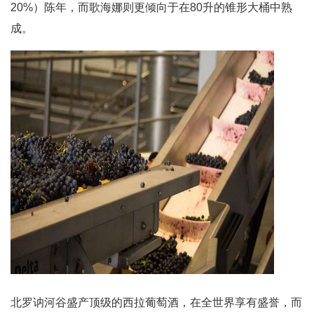
20%）陈年，而歌海娜则更倾向于在80升的锥形大桶中熟
成。
北罗讷河谷盛产顶级的西拉葡萄酒，在全世界享有盛誉，而