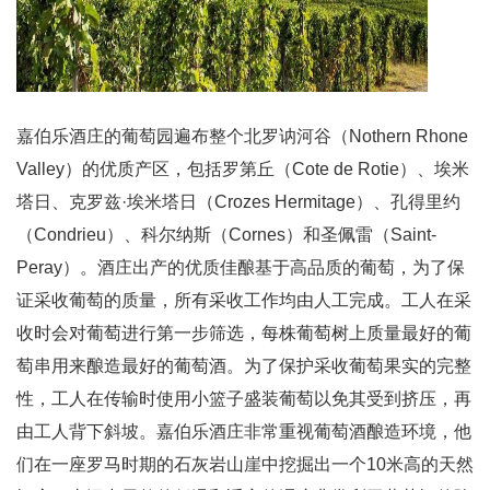
嘉伯乐酒庄的葡萄园遍布整个北罗讷河谷（Nothern Rhone
Valley）的优质产区，包括罗第丘（Cote de Rotie）、埃米
塔日、克罗兹·埃米塔日（Crozes Hermitage）、孔得里约
（Condrieu）、科尔纳斯（Cornes）和圣佩雷（Saint-
Peray）。酒庄出产的优质佳酿基于高品质的葡萄，为了保
证采收葡萄的质量，所有采收工作均由人工完成。工人在采
收时会对葡萄进行第一步筛选，每株葡萄树上质量最好的葡
萄串用来酿造最好的葡萄酒。为了保护采收葡萄果实的完整
性，工人在传输时使用小篮子盛装葡萄以免其受到挤压，再
由工人背下斜坡。嘉伯乐酒庄非常重视葡萄酒酿造环境，他
们在一座罗马时期的石灰岩山崖中挖掘出一个10米高的天然