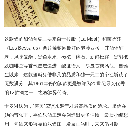
这款酒的酿酒葡萄主要来自于拉缈（La Meal）和莱蓓莎
（Les Bessards）两片葡萄园最好的老藤西拉，其酒体醇
厚，风味复杂，黑色水果、橄榄、碎石、新鲜松露、黑胡椒
及咖啡豆等香气层层递进，酸度怡人，尽显贵族风范。自诞
生以来，这款酒就凭借非凡的品质和独一无二的个性斩获了
无数满分，其1961年份的酒款更是被评为20世纪最为优秀
的12款酒之一，堪称酒界传奇。
卡罗琳认为，“完美”应该来源于对最高品质的追求。相信在
她的带领下，嘉伯乐酒庄定会创造出更多佳绩。最后小编想
用一句话来形容嘉伯乐酒庄：发展正当时，未来仍可期。