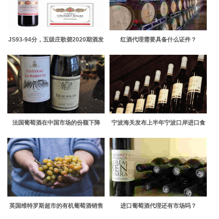
JS93-94分，五级庄歌碧2020期酒发
红酒代理需要具备什么证件？
布
法国葡萄酒在中国市场的份额下降
宁波海关发布上半年宁波口岸进口食
品大数据，葡萄酒占比大
英国维特罗斯超市的有机葡萄酒销售
进口葡萄酒代理还有市场吗？
量增长57%