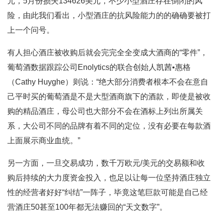
元，5月份损失134626美元，不少小型酒庄存在倒闭的风
险，由此我们看出，小型酒庄的抗风险能力的的确确要被打
上一个问号。
有人担心酒庄被收购后就会完完全全变成大酒商的“零件”，
葡萄酒数据跟踪公司Enolytics的联合创始人凯茜•惠格
（Cathy Huyghe）则说：“绝大部分消费者根本不会在意自
己平时买的葡萄酒是不是大型酒商旗下的酒款，即使是被收
购的精品酒庄，母公司也大部分不会在酒标上列出所属关
系，大公司不同的品牌有着不同的定位，没有必要在每款酒
上面展示商业血统。”
另一方面，一旦交易成功，数千万欧元/美元的交易额和收
购后持续的大力度资金投入，也足以让每一位坚持酒庄独立
性的经营者好好“纠结”一阵子，毕竟这笔巨款可能是自己经
营酒庄50甚至100年都无法赚回的“天文数字”。