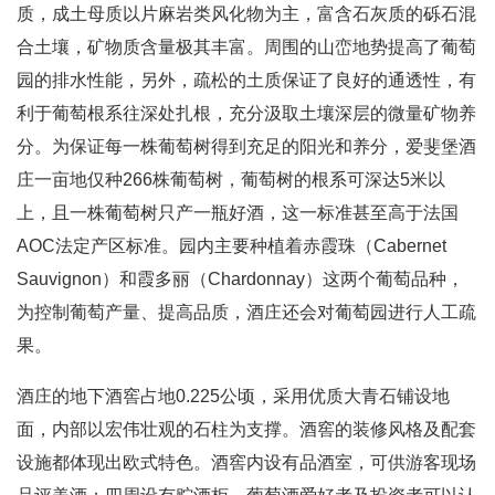
质，成土母质以片麻岩类风化物为主，富含石灰质的砾石混
合土壤，矿物质含量极其丰富。周围的山峦地势提高了葡萄
园的排水性能，另外，疏松的土质保证了良好的通透性，有
利于葡萄根系往深处扎根，充分汲取土壤深层的微量矿物养
分。为保证每一株葡萄树得到充足的阳光和养分，爱斐堡酒
庄一亩地仅种266株葡萄树，葡萄树的根系可深达5米以
上，且一株葡萄树只产一瓶好酒，这一标准甚至高于法国
AOC法定产区标准。园内主要种植着赤霞珠（Cabernet
Sauvignon）和霞多丽（Chardonnay）这两个葡萄品种，
为控制葡萄产量、提高品质，酒庄还会对葡萄园进行人工疏
果。
酒庄的地下酒窖占地0.225公顷，采用优质大青石铺设地
面，内部以宏伟壮观的石柱为支撑。酒窖的装修风格及配套
设施都体现出欧式特色。酒窖内设有品酒室，可供游客现场