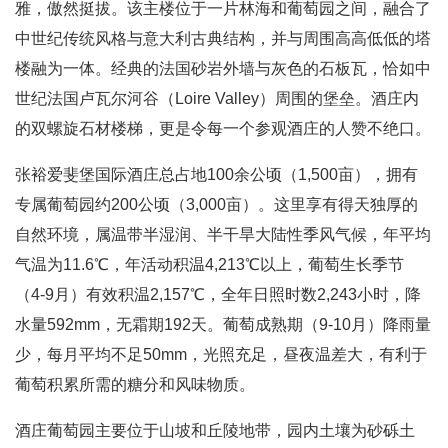
雅，傲然挺拔。该主楼位于一片林海和葡萄园之间，融合了
中世纪传统风格与意大利古典结构，并与周围高高低低的塔
楼融为一体。经典的法国砂岩外墙与灰色的石板瓦，恰如中
世纪法国卢瓦尔河谷（Loire Valley）周围的堡垒。酒庄内
的双螺旋石材楼梯，更是令每一个参观酒庄的人赞不绝口。
张裕爱斐堡国际酒庄总占地100余公顷（1,500亩），拥有
专属葡萄园约200公顷（3,000亩）。这里享有得天独厚的
自然环境，属温带半湿润、半干旱大陆性季风气候，年平均
气温为11.6℃，年活动积温4,213℃以上，葡萄生长季节
（4-9月）有效积温2,157℃，全年日照时数2,243小时，降
水量592mm，无霜期192天。葡萄成熟期（9-10月）降雨量
少，每月平均不足50mm，光照充足，昼夜温差大，有利于
葡萄积累所需的糖分和风味物质。
酒庄葡萄园主要位于山坡和丘陵地带，园内土壤为砂砾土