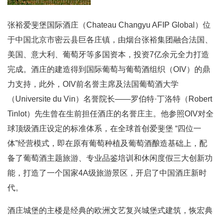
张裕爱斐堡国际酒庄（Chateau Changyu AFIP Global）位
于中国北京市密云县巨各庄镇，由烟台张裕集团融合法国、
美国、意大利、葡萄牙等多国资本，投资7亿余元全力打造
完成。酒庄的建造得到国际葡萄与葡萄酒组织（OIV）的鼎
力支持，此外，OIV前名誉主席及法国葡萄酒大学
（Universite du Vin）名誉院长——罗伯特·丁洛特（Robert
Tinlot）先生曾在生前担任酒庄的名誉庄主。他参照OIV对全
球顶级酒庄设定的标准体系，在全球首创爱斐堡 “四位一
体”经营模式，即在原有葡萄种植及葡萄酒酿造基础上，配
备了葡萄酒主题旅游、专业品鉴培训和休闲度假三大创新功
能，打造了一个国家4A级旅游景区，开启了中国酒庄新时
代。
酒庄城堡的主楼是经典的欧洲文艺复兴城堡式建筑，恢宏典