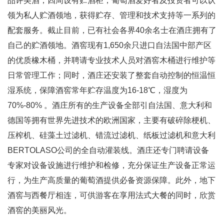
品评美酒；四周设有贮酒柜，葡萄酒爱好者及投资者可以认
领为私人贮酒领地，获得贮存、管理和技术支持等一系列的
配套服务。截止目前，已有社会各界40余名士在酒庄拥有了
自己的贮酒领地。酒窖现有1,650余只进口自法国中部产区
的优质橡木桶，并聘请专业技术人员对酒窖木桶进行维护等
日常管理工作；同时，酒庄还安装了整套自动控制的恒温恒
湿系统，保障酒窖常年贮存温度为16-18℃，湿度为
70%-80% 。酒庄所有的生产设备全部引自法国、意大利和
德国等拥有世界先进技术的欧洲国家，主要有破碎除梗机、
压榨机、硅藻土过滤机、错流过滤机、纸板过滤机和意大利
BERTOLASO公司的全自动灌装线。酒庄还专门聘请设备
专家对设备设施进行维护和检修，充分保证生产设备正常运
行，为生产高质量的葡萄酒提供必备资源保障。此外，地下
酒窖与西餐厅相连，可供游客在享用法式大餐的同时，欣赏
酒窖的美丽风光。