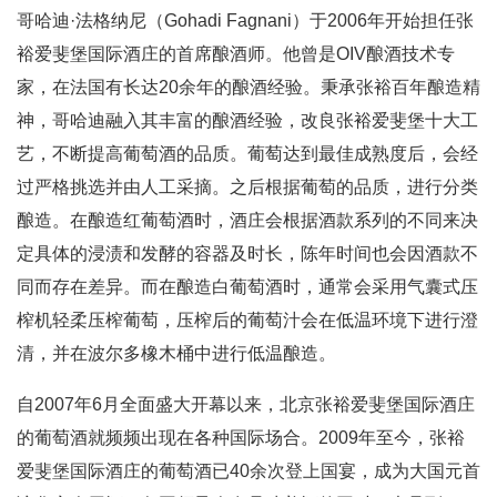
哥哈迪·法格纳尼（Gohadi Fagnani）于2006年开始担任张
裕爱斐堡国际酒庄的首席酿酒师。他曾是OIV酿酒技术专
家，在法国有长达20余年的酿酒经验。秉承张裕百年酿造精
神，哥哈迪融入其丰富的酿酒经验，改良张裕爱斐堡十大工
艺，不断提高葡萄酒的品质。葡萄达到最佳成熟度后，会经
过严格挑选并由人工采摘。之后根据葡萄的品质，进行分类
酿造。在酿造红葡萄酒时，酒庄会根据酒款系列的不同来决
定具体的浸渍和发酵的容器及时长，陈年时间也会因酒款不
同而存在差异。而在酿造白葡萄酒时，通常会采用气囊式压
榨机轻柔压榨葡萄，压榨后的葡萄汁会在低温环境下进行澄
清，并在波尔多橡木桶中进行低温酿造。
自2007年6月全面盛大开幕以来，北京张裕爱斐堡国际酒庄
的葡萄酒就频频出现在各种国际场合。2009年至今，张裕
爱斐堡国际酒庄的葡萄酒已40余次登上国宴，成为大国元首