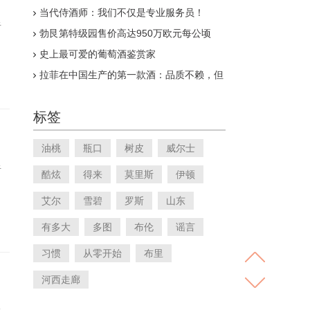
当代侍酒师：我们不仅是专业服务员！
于
勃艮第特级园售价高达950万欧元每公顷
史上最可爱的葡萄酒鉴赏家
拉菲在中国生产的第一款酒：品质不赖，但
也不够“好”
标签
油桃
瓶口
树皮
威尔士
于
酷炫
得来
莫里斯
伊顿
艾尔
雪碧
罗斯
山东
有多大
多图
布伦
谣言
习惯
从零开始
布里
河西走廊