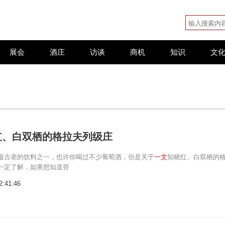
展会
酒庄
访谈
商机
知识
文
红、白双栖的格拉夫列级庄
最古老的饮料之一，也许你喝过不少葡萄酒，但是关于
一文
知晓红、白双栖的
一定了解，如果想知道答
2:41:46