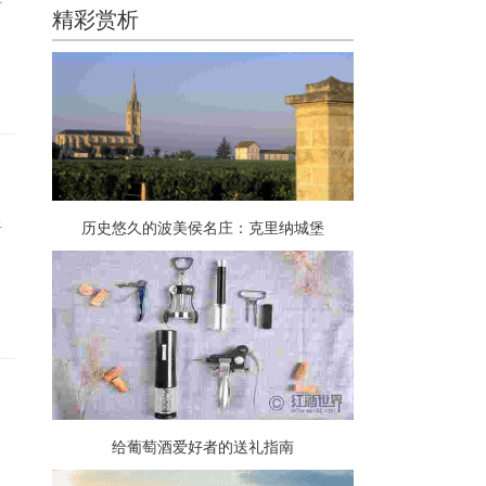
于
精彩赏析
历史悠久的波美侯名庄：克里纳城堡
于
给葡萄酒爱好者的送礼指南