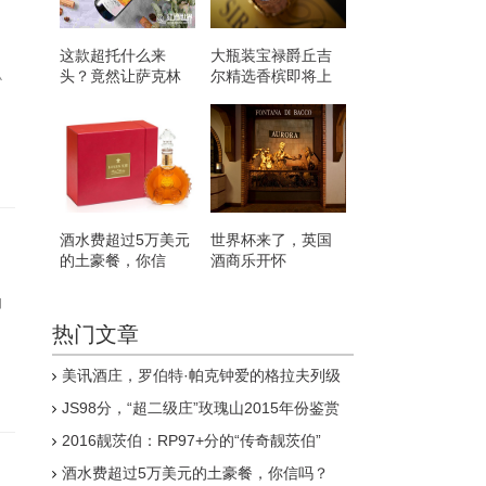
这款超托什么来
大瓶装宝禄爵丘吉
头？竟然让萨克林
尔精选香槟即将上
小
想起了罗曼尼·康帝
市
的拉塔希
酒水费超过5万美元
世界杯来了，英国
的土豪餐，你信
酒商乐开怀
吗？
帕
热门文章
美讯酒庄，罗伯特·帕克钟爱的格拉夫列级
庄
JS98分，“超二级庄”玫瑰山2015年份鉴赏
2016靓茨伯：RP97+分的“传奇靓茨伯”
酒水费超过5万美元的土豪餐，你信吗？