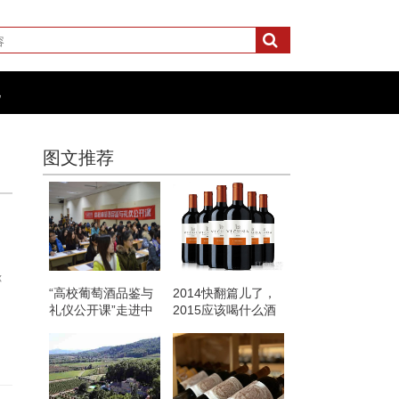
化
图文推荐
你
“高校葡萄酒品鉴与
2014快翻篇儿了，
礼仪公开课”走进中
2015应该喝什么酒
央民族大学
呢？