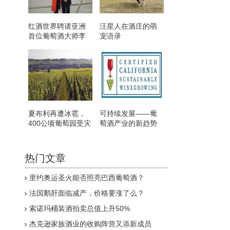
红酒世界聘请亚洲
汪星人在酒庄的萌
首位葡萄酒大师李
宠语录
志延任葡萄酒顾问
夏布利再遭冰雹，
可持续发展——葡
400公顷葡萄园受灾
萄酒产业的新趋势
热门文章
里约奥运圣火能否照亮巴西葡萄酒？
法国鹅肝面临减产，价格要涨了么？
索诺玛桶装酒拍卖总值上升50%
杰克逊家族酒业的收购阵营又添新成员