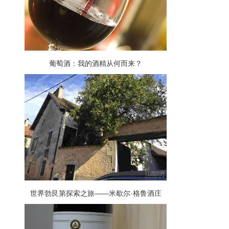
葡萄酒：我的酒精从何而来？
世界勃艮第探索之旅——米歇尔·格鲁酒庄