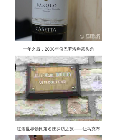
十年之后，2006年份巴罗洛崭露头角
红酒世界勃艮第名庄探访之旅——让马克布
莱酒庄