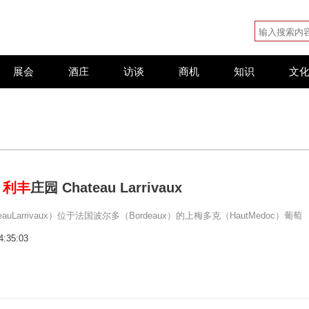
展会
酒庄
访谈
商机
知识
文
：
利丰
庄园 Chateau Larrivaux
eauLarrivaux）位于法国波尔多（Bordeaux）的上梅多克（HautMedoc）葡萄
4:35:03