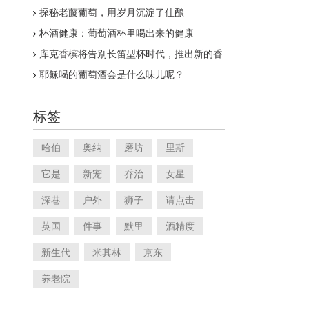
探秘老藤葡萄，用岁月沉淀了佳酿
杯酒健康：葡萄酒杯里喝出来的健康
库克香槟将告别长笛型杯时代，推出新的香
槟杯
耶稣喝的葡萄酒会是什么味儿呢？
标签
哈伯
奥纳
磨坊
里斯
它是
新宠
乔治
女星
深巷
户外
狮子
请点击
英国
件事
默里
酒精度
新生代
米其林
京东
养老院