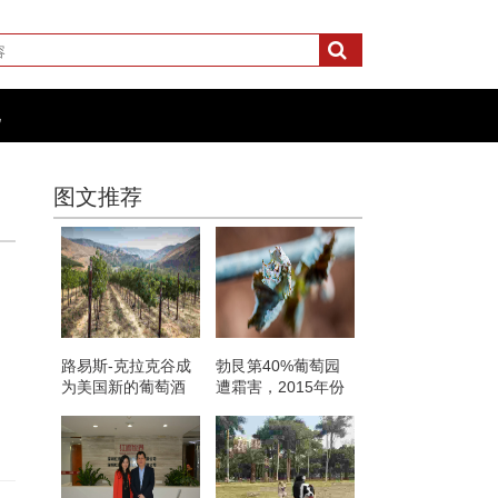
化
图文推荐
路易斯-克拉克谷成
勃艮第40%葡萄园
为美国新的葡萄酒
遭霜害，2015年份
产区
勃艮第价格将攀升