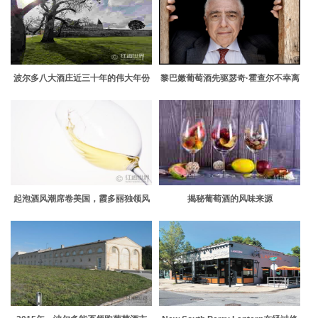
波尔多八大酒庄近三十年的伟大年份
黎巴嫩葡萄酒先驱瑟奇·霍查尔不幸离
世
起泡酒风潮席卷美国，霞多丽独领风
揭秘葡萄酒的风味来源
骚