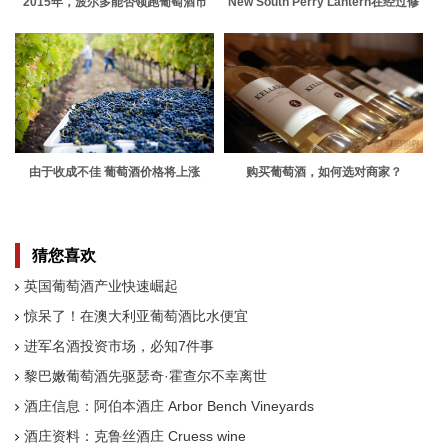
2015年，波尔多能否领跑葡萄酒市
New South Perry Lantern在经过修
场？
复的历史悠久的空间内提供不拘一格
的美食和精酿啤酒
由于收成不佳 葡萄酒价格将上涨
购买葡萄酒，如何选对商家？
猜您喜欢
英国葡萄酒产业快速崛起
惊呆了！在澳大利亚葡萄酒比水便宜
进军名酒投资市场，必知7件事
黎巴嫩葡萄酒先驱瑟奇·霍查尔不幸离世
酒庄信息：阿伯本酒庄 Arbor Bench Vineyards
酒庄资料：克鲁丝酒庄 Cruess wine