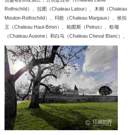
Rothschild）、拉图（Chateau Latour）、木桐（Chateau
Mouton-Rothschild）、玛歌（Chateau Margaux）、侯伯
王（Chateau Haut-Brion）、柏图斯（Petrus）、欧颂
（Chateau Ausone）和白马（Chateau Cheval Blanc）。