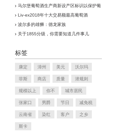
马尔堡葡萄酒生产商新设产区标识以保护葡
萄酒名声
Liv-ex2018年十大交易额最高葡萄酒
波尔多的雄狮：德龙家族
关于1855分级，你需要知道几件事儿
标签
康定
漳州
美元
沃尔玛
菲斯
商店
质量
潜规则
规模以上
你不
城市居民
张家口
男爵
节日
减免税
云南省
染红
客户
之乡
斯卡