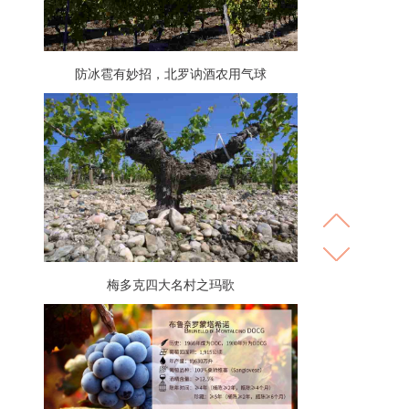
防冰雹有妙招，北罗讷酒农用气球
梅多克四大名村之玛歌