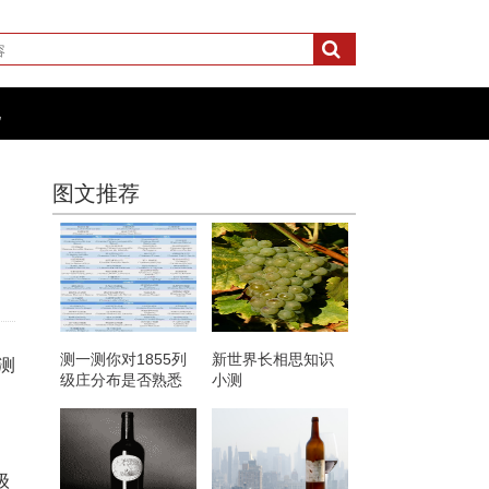
化
图文推荐
测一测你对1855列
新世界长相思知识
测
级庄分布是否熟悉
小测
级