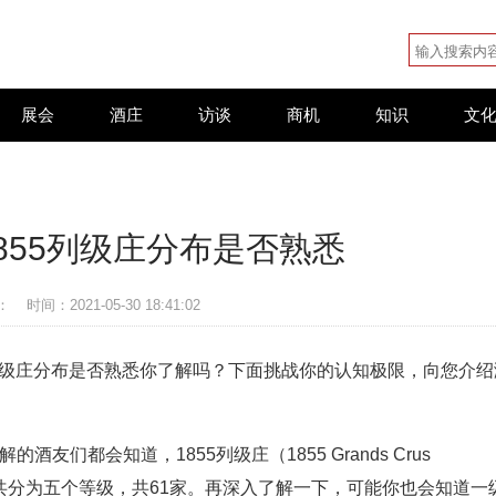
展会
酒庄
访谈
商机
知识
文
855列级庄分布是否熟悉
：
时间：2021-05-30 18:41:02
列级庄分布是否熟悉你了解吗？下面挑战你的认知极限，向您介绍
酒友们都会知道，1855列级庄（1855 Grands Crus
k），总共分为五个等级，共61家。再深入了解一下，可能你也会知道一