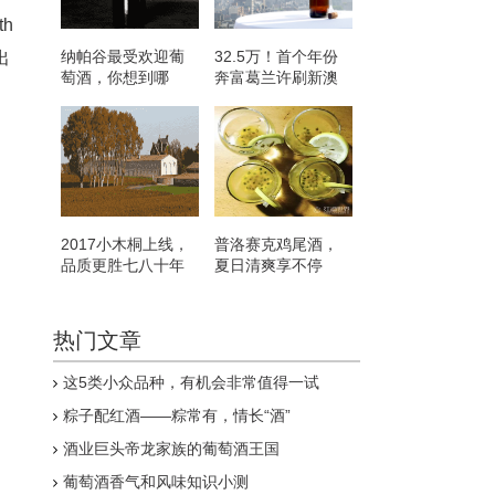
th
纳帕谷最受欢迎葡
32.5万！首个年份
出
萄酒，你想到哪
奔富葛兰许刷新澳
款？
洲拍卖纪录
2017小木桐上线，
普洛赛克鸡尾酒，
品质更胜七八十年
夏日清爽享不停
代正牌酒
热门文章
这5类小众品种，有机会非常值得一试
粽子配红酒——粽常有，情长“酒”
酒业巨头帝龙家族的葡萄酒王国
葡萄酒香气和风味知识小测