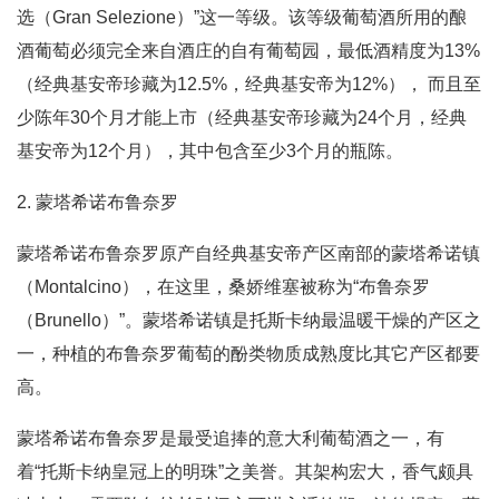
选（Gran Selezione）”这一等级。该等级葡萄酒所用的酿
酒葡萄必须完全来自酒庄的自有葡萄园，最低酒精度为13%
（经典基安帝珍藏为12.5%，经典基安帝为12%）， 而且至
少陈年30个月才能上市（经典基安帝珍藏为24个月，经典
基安帝为12个月），其中包含至少3个月的瓶陈。
2. 蒙塔希诺布鲁奈罗
蒙塔希诺布鲁奈罗原产自经典基安帝产区南部的蒙塔希诺镇
（Montalcino），在这里，桑娇维塞被称为“布鲁奈罗
（Brunello）”。蒙塔希诺镇是托斯卡纳最温暖干燥的产区之
一，种植的布鲁奈罗葡萄的酚类物质成熟度比其它产区都要
高。
蒙塔希诺布鲁奈罗是最受追捧的意大利葡萄酒之一，有
着“托斯卡纳皇冠上的明珠”之美誉。其架构宏大，香气颇具