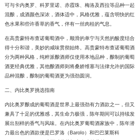
可与卡内奥罗、科罗里诺、赤霞珠、梅洛及西拉等品种一起
混酿，成酒颜色深浓，酒体适中，风格优雅，蕴含明快的红
色水果和些许香草的香气，伴有一丝肉桂的气息。
在高贵蒙特布查诺葡萄酒中，顺滑的单宁与天然的酸度结合
得十分和谐，美妙的咸味贯彻始终。高贵蒙特布查诺葡萄酒
分为两种风格，纯粹派酿酒师仅使用本地品种，酿制的葡萄
酒更经典优雅，其他酿酒师则将桑娇维塞与法律允许的国际
品种混酿，酿制的葡萄酒更为强劲圆润。
二、内比奥罗挑选指南
内比奥罗酿成的葡萄酒是世界上最强劲有力酒款之一，但又
兼具了十足的优雅感，其生命力极强，陈年期间可以持续发
展出别样的香气与风味。在内比奥罗葡萄酒家族中，陈年潜
力最出色的酒款便是巴罗洛（Barolo）和巴巴莱斯科