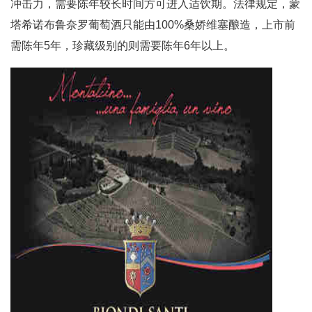
冲击力，需要陈年较长时间方可进入适饮期。法律规定，蒙
塔希诺布鲁奈罗葡萄酒只能由100%桑娇维塞酿造，上市前
需陈年5年，珍藏级别的则需要陈年6年以上。