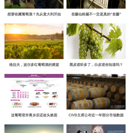
想要收藏葡萄酒？先从意大利开始
老藤仙粉黛不一定是真的“老藤”
吧！
格拉夫，波尔多红葡萄酒的摇篮
黑皮诺听多了，白皮诺你知道吗？
这葡萄背井离乡后还改头换面
CIVB主席公布近一年部分市场数据