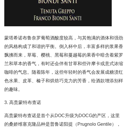
蒙塔希诺布鲁奈罗葡萄酒酸度较高，与其饱满的酒体和强劲
的风格构成了和谐的平衡。倒入杯中后，丰富多样的浆果香
飘拂而来，草莓、樱桃、黑莓和蔓越莓的果香中暗含着紫罗
兰和草本的香气，有时还会伴有甘草和些许摩卡或意式浓缩
咖啡的气息。随着陈年，这些年轻时的香气会发展成糖渍红
色水果、皮革、榛子和烘焙巧克力的芳香，给酒款增添别样
的趣味。
3. 高贵蒙特布查诺
高贵蒙特布查诺是首个从DOC升级为DOCG的产区，这里
的桑娇维塞克隆品种是普鲁诺阳提（Prugnolo Gentile），