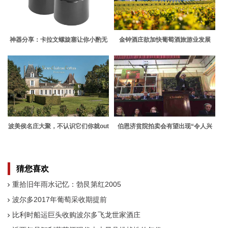
神器分享：卡拉文螺旋塞让你小酌无
金钟酒庄欲加快葡萄酒旅游业发展
忧
波美侯名庄大聚，不认识它们你就out
伯恩济贫院拍卖会有望出现“令人兴
了！
奋”的美酒
猜您喜欢
重拾旧年雨水记忆：勃艮第红2005
波尔多2017年葡萄采收期提前
比利时船运巨头收购波尔多飞龙世家酒庄