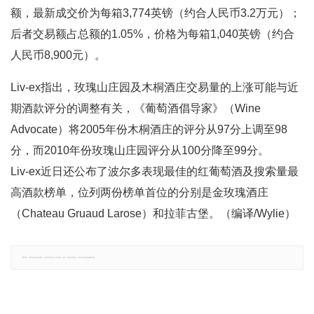
额，最新成交价为每箱3,774英镑（约合人民币3.2万元）；
后者交易额占总额的1.05%，价格为每箱1,040英镑（约合
人民币8,900元）。
Liv-ex指出，玫瑰山庄园及木桐酒庄交易量的上涨可能与近
期酒款评分的调整有关，《葡萄酒倡导家》（Wine
Advocate）将2005年份木桐酒庄的评分从97分上调至98
分，而2010年份玫瑰山庄园评分从100分降至99分。
Liv-ex近日还公布了波尔多表现最佳的红葡萄酒及搜索量最
高酒款榜单，位列两份榜单首位的分别是金玫瑰酒庄
（Chateau Gruaud Larose）和拉菲古堡。（编译/Wylie）
郑重声明：文章仅代表原作者观点，不代表本站立场；如有侵权、违规，可直接反馈本站，我们将会作修改或删除处理。