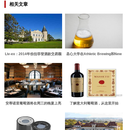
相关文章
Liv-ex：2014年份拉菲登酒款交易额
圣心大学在Athletic Brewing和New
榜首
England Brewing的帮助下颁发了两
项多样性酿造奖学金
安蒂诺里葡萄酒将在周三的晚宴上亮
了解意大利葡萄酒，从这里开始
相