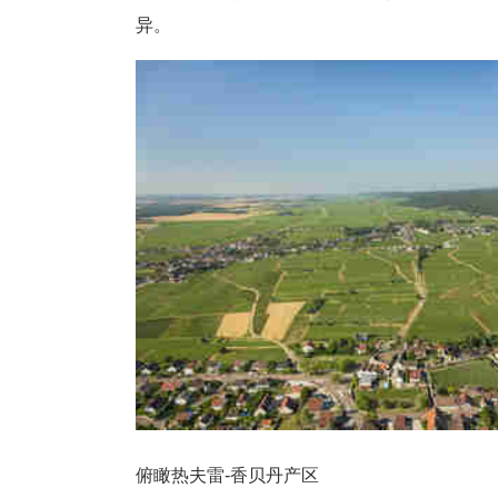
异。
俯瞰热夫雷-香贝丹产区