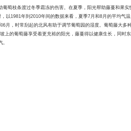
助葡萄枝条渡过冬季霜冻的伤害。在夏季，阳光帮助藤蔓和果实
时，以1981年到2010年间的数据来看，夏季7月和8月的平均气
5月和6月，时常刮起的北风有助于调节葡萄园的湿度。葡萄藤大多
间。坡上的葡萄藤享受着更充裕的阳光，藤蔓得以健康生长，同时东
汽。