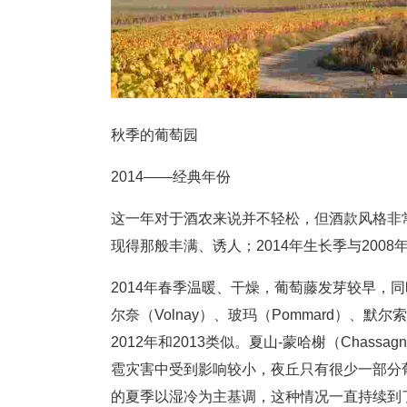
秋季的葡萄园
2014——经典年份
这一年对于酒农来说并不轻松，但酒款风格非常
现得那般丰满、诱人；2014年生长季与2008
2014年春季温暖、干燥，葡萄藤发芽较早，
尔奈（Volnay）、玻玛（Pommard）、默尔
2012年和2013类似。夏山-蒙哈榭（Chassagne-
雹灾害中受到影响较小，夜丘只有很少一部分葡
的夏季以湿冷为主基调，这种情况一直持续到