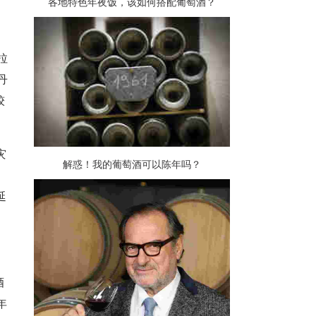
各地特色年夜饭，该如何搭配葡萄酒？
拉
丹
较
灾
解惑！我的葡萄酒可以陈年吗？
延
酒
年