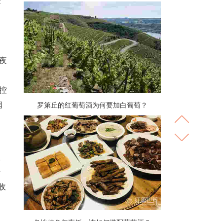
受
夜
控
润
罗第丘的红葡萄酒为何要加白葡萄？
圣
转
收