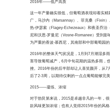
2016年——低产高质
这一年产量确实很低，但葡萄酒表现却着实精彩
广，马沙内（Marsannay）、菲克桑（Fixin）、
热-伊瑟索（Flagey-Echezeaux）和夜圣乔治
尼和沃恩-罗曼尼（Vosne-Romanee
为严重的香波-慕西尼，其南部和中部葡萄园
2016年的整体天气状况是，1月到7月潮湿
害导致葡萄减产，6月中旬花期的温热多雨，
挫。2016年份的后半部却让人喜笑颜开，从
后了2-3周，以期待仅剩的一点点葡萄能够完
2015——凝练、浓缩
对于勃艮第来说，2015是卓越非凡的一年，很
款风味更加浓缩；也有人觉得2015年份的风格与