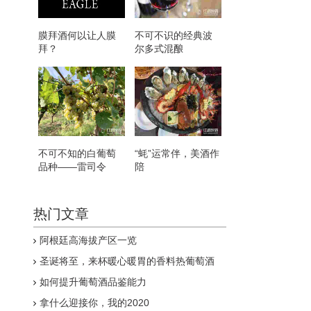
膜拜酒何以让人膜
不可不识的经典波
拜？
尔多式混酿
不可不知的白葡萄
“蚝”运常伴，美酒作
品种——雷司令
陪
热门文章
阿根廷高海拔产区一览
圣诞将至，来杯暖心暖胃的香料热葡萄酒
吧！
如何提升葡萄酒品鉴能力
拿什么迎接你，我的2020