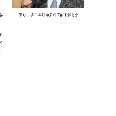
米歇尔·罗兰与波尔多名庄的不解之缘
易
0
的
果