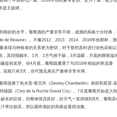
有前两个年份那么严重。2018年份的夏季更热、更为干燥，较少
终是主旋律。
好到很好的水平，葡萄酒的产量非常不错，成酒的风格十分经典，
e de Beaune）。不像2012、2013、2014、2016年份那样，酒
质量表现与种植者的关系更为密切，对于那些及时进行绿色采收以
说，其回报颇丰。1月、2月气候干燥，3月温暖，月底的降雨滋
藤提前发芽。但4月底，葡萄园遭遇了与2016年相似的寒流袭
，花期只有3天，但可预见果实产量将非常丰厚。
袭了热夫雷-香贝丹（Gevrey-Chambertin）南部和莫雷-
特级园（Clos de la Roche Grand Cru）。7月底葡萄开始进入
出缺水的症状，但整体情况良好，好天气一直持续到9月，葡萄采
出汁率比较高，所以最终酒款的风格会显得淡雅。