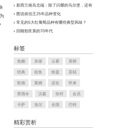
新西兰南岛北端：除了闪耀的马尔堡，还有
快
优秀的尼尔森
图说侯伯王25年品种变化
温为
常见的5大红葡萄品种有哪些典型风味？
种
回顾勃艮第的70年代
标签
焦糖
东坡
云雾
英镑
经典
桂鱼
铁盖
苏轼
歌德
莱姆
还在
怀来
禁酒令
汉森
你对
会员
卡萨
洛尔
全国
巴特
精彩赏析