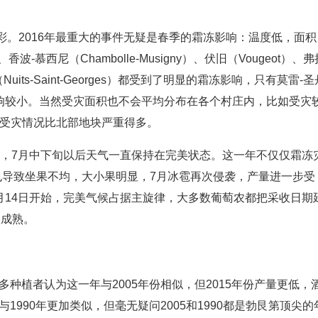
。2016年最重大的事件无疑是春季的霜冻影响：温度低，面积
香波-慕西尼（Chambolle-Musigny）、伏旧（Vougeot）、弗
（Nuits-Saint-Georges）都受到了明显的霜冻影响，只有莫雷-圣
）受到影响较小。当然受灾面积也不会平均分布在各个村庄内，比如受灾
的受灾情况比北部地块严重得多。
多雨，7月中下旬以后天气一直保持在完美状态。这一年不仅仅霜冻
也导致坐果不均，大小果明显，7月冰雹再次侵袭，产量进一步受
7月14日开始，完美气候占据主旋律，大多数葡萄农都把采收日期
美成熟。
多种植者认为这一年与2005年份相似，但2015年份产量更低，
1990年更加类似，但毫无疑问2005和1990都是勃艮第顶尖的