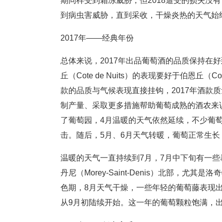
期同样受到霜冻威胁，但2018遭受的损失没
到病虫害威胁，直到采收，干燥炎热的天气始
2017年——经典年份
总体来说，2017年出品葡萄酒的品质保持在
丘（Cote de Nuits）的表现要好于伯恩丘（Cot
款的品质与气候表现直接挂钩，2017年酒款
制产量、采取更多措施帮助葡萄成熟的酒农来
了葡萄园，4月温暖的天气依然延续，不少葡萄
击。随后，5月、6月天气转暖，葡萄正常生长
温暖的天气一直持续到7月，7月中下旬有一些暴雨侵
丹尼（Morey-Saint-Denis）北部，尤其是洛奇
色期，8月天气干燥，一些年轻的葡萄藤表现
从9月初陆续开始。这一年的葡萄颗粒饱满，