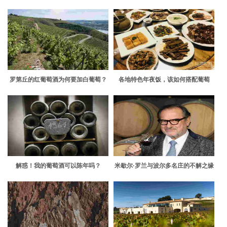
罗第丘的红葡萄酒为何要加白葡萄？
各地特色年夜饭，该如何搭配葡萄
酒？
解惑！我的葡萄酒可以陈年吗？
米歇尔·罗兰与波尔多名庄的不解之缘