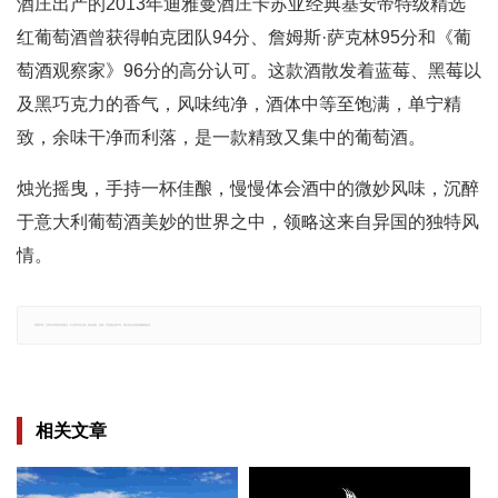
酒庄出产的2013年迪雅曼酒庄卡苏亚经典基安帝特级精选
红葡萄酒曾获得帕克团队94分、詹姆斯·萨克林95分和《葡
萄酒观察家》96分的高分认可。这款酒散发着蓝莓、黑莓以
及黑巧克力的香气，风味纯净，酒体中等至饱满，单宁精
致，余味干净而利落，是一款精致又集中的葡萄酒。
烛光摇曳，手持一杯佳酿，慢慢体会酒中的微妙风味，沉醉
于意大利葡萄酒美妙的世界之中，领略这来自异国的独特风
情。
郑重声明：文章仅代表原作者观点，不代表本站立场；如有侵权、违规，可直接反馈本站，我们将会作修改或删除处理。
相关文章