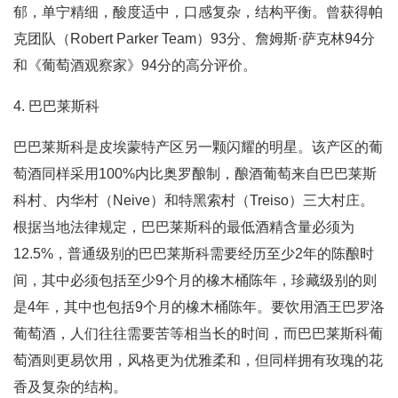
郁，单宁精细，酸度适中，口感复杂，结构平衡。曾获得帕
克团队（Robert Parker Team）93分、詹姆斯·萨克林94分
和《葡萄酒观察家》94分的高分评价。
4. 巴巴莱斯科
巴巴莱斯科是皮埃蒙特产区另一颗闪耀的明星。该产区的葡
萄酒同样采用100%内比奥罗酿制，酿酒葡萄来自巴巴莱斯
科村、内华村（Neive）和特黑索村（Treiso）三大村庄。
根据当地法律规定，巴巴莱斯科的最低酒精含量必须为
12.5%，普通级别的巴巴莱斯科需要经历至少2年的陈酿时
间，其中必须包括至少9个月的橡木桶陈年，珍藏级别的则
是4年，其中也包括9个月的橡木桶陈年。要饮用酒王巴罗洛
葡萄酒，人们往往需要苦等相当长的时间，而巴巴莱斯科葡
萄酒则更易饮用，风格更为优雅柔和，但同样拥有玫瑰的花
香及复杂的结构。