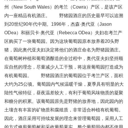
州（New South Wales）的考兰（Cowra）产区，是该产区
内一座精品有机酒庄。 野猪园酒庄的历史最早可以追溯
到20世纪90年代中期。1996年，杰森·奥代亚（Jason
ODea）和丽贝卡·奥代亚（Rebecca ODea）夫妇在考兰产
区购买了一块葡萄园。因为这块葡萄园原本放养着20头野
猪，因此奥代亚夫妇决定将他们的酒庄命名为野猪园酒庄。
在葡萄树种植和葡萄酒酿造的全过程中，奥代亚夫妇坚持顺
应自然的理念，尽量减少人工干预，将这座葡萄园打造成为
有机葡萄园。 野猪园酒庄的葡萄园位于考兰产区，面积
大约为25公顷。葡萄园内气候温暖干燥，夏季具有明显的大
陆性气候特征，昼夜温差较大，有利于葡萄风味物质的凝聚
和糖分的积累。该葡萄园原先是野猪的放养地，因此园内的
土壤含有丰富的矿物质和腐殖质，非常适合种植有机葡萄。
因此，酒庄采用可持续发展的理念来管理葡萄园，采用人工
的方式修剪葡萄树和采收葡萄果实，整个葡萄园内都不使用