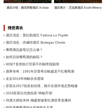
酒庄介绍：雅克劳斯酒庄 Achaia
酒庄简介：艾拉斯酒庄 Erath Winery
Clauss
猜您喜欢
酒庄消息：普比勒酒庄 Fattoria Le Pupille
酒庄消息：诗威特酒庄 Bodegas Chivite
葡萄酒品鉴笔记怎么做？
如何识别葡萄酒的缺陷？
WSET首席执行官获不列颠帝国勋章
酒界传奇：1991年莎普蒂尔帕威龙干红葡萄酒
走近2014年纳帕谷赤霞珠
苏富比2017拍卖创佳绩，揭示名酒市场态势稳健
2018苏富比伦敦拍卖“神秘开场”
侍酒大师狄米特·梅森那做客红酒世界直播间
勃艮第葡萄酒协会迎来联合主席