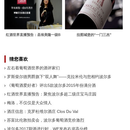
红酒世界直播预告：圣埃美隆一级B
拉图城堡的“一门三杰”
等酒庄博塞贝戈
猜您喜欢
左右着葡萄酒世界的酒评家们
罗斯柴尔德男爵旗下“双人舞”——克拉米伦与您相约波尔多
《葡萄酒爱好者》评出5款波尔多2015年份满分酒
红酒世界直播预告：聚焦波尔多超二级庄宝马庄园
梅洛，不仅仅是大众情人
酒庄信息：克罗杜维尔酒庄 Clos Du Val
苏富比伦敦拍卖会，波尔多葡萄酒竞价激烈
波尔多2017期酒进行时，WE发布右岸高分榜