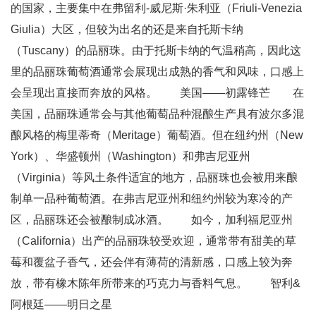
的国家，主要集中在弗留利-威尼斯·朱利亚（Friuli-Venezia
Giulia）大区，但较为出名的还是来自托斯卡纳
（Tuscany）的品丽珠。由于托斯卡纳的气温稍高，因此这
里的品丽珠葡萄酒通常会展现出成熟的香气和风味，口感上
会呈现出直接而奔放的风格。 美国——初露锋芒 在
美国，品丽珠通常会与其他葡萄品种混酿生产具有波尔多混
酿风格的梅里蒂奇（Meritage）葡萄酒。但在纽约州（New
York）、华盛顿州（Washington）和弗吉尼亚州
（Virginia）等风土条件适宜的地方，品丽珠也会被用来酿
制单一品种葡萄酒。在弗吉尼亚州和纽约州较为寒冷的产
区，品丽珠还会被酿制成冰酒。 如今，加利福尼亚州
（California）出产的品丽珠较受欢迎，通常带有甜美的草
莓和覆盆子香气，还会伴有薄荷的清新感，口感上较为奔
放，带有橡木陈年所带来的巧克力与香料气息。 智利&
阿根廷——明日之星