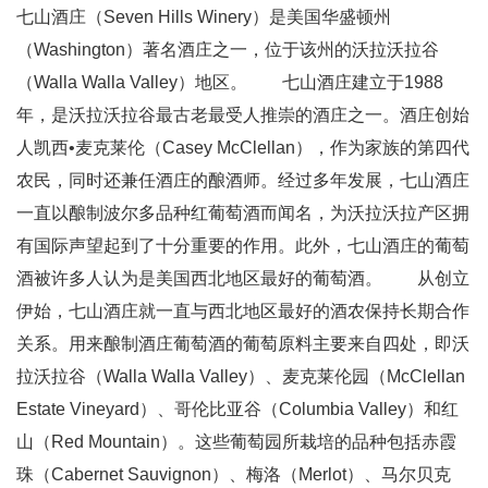
七山酒庄（Seven Hills Winery）是美国华盛顿州
（Washington）著名酒庄之一，位于该州的沃拉沃拉谷
（Walla Walla Valley）地区。 七山酒庄建立于1988
年，是沃拉沃拉谷最古老最受人推崇的酒庄之一。酒庄创始
人凯西•麦克莱伦（Casey McClellan），作为家族的第四代
农民，同时还兼任酒庄的酿酒师。经过多年发展，七山酒庄
一直以酿制波尔多品种红葡萄酒而闻名，为沃拉沃拉产区拥
有国际声望起到了十分重要的作用。此外，七山酒庄的葡萄
酒被许多人认为是美国西北地区最好的葡萄酒。 从创立
伊始，七山酒庄就一直与西北地区最好的酒农保持长期合作
关系。用来酿制酒庄葡萄酒的葡萄原料主要来自四处，即沃
拉沃拉谷（Walla Walla Valley）、麦克莱伦园（McClellan
Estate Vineyard）、哥伦比亚谷（Columbia Valley）和红
山（Red Mountain）。这些葡萄园所栽培的品种包括赤霞
珠（Cabernet Sauvignon）、梅洛（Merlot）、马尔贝克