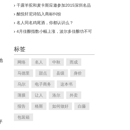
干露羊驼和麦卡斯应邀参加2015深圳名品
家博会与婚博会
酩悦轩尼诗陷入商标纠纷
名人同名鸡尾酒，你都认识么？
4月佳酿指数小幅上涨，波尔多佳酿功不可
没
标签
地
网络
名人
中秋
而成
马德里
甜点
县级
身价
乌尔
电子商务
这本书
薄膜
让人
洛尔
外卖
报告
格斯
如何做好
白藤
包装箱
平