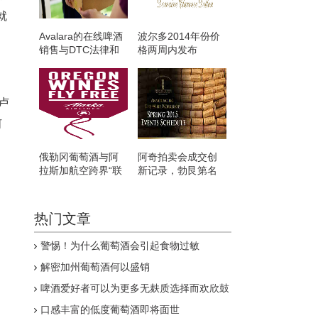
就
Avalara的在线啤酒
波尔多2014年份价
销售与DTC法律和
格两周内发布
税务问题
卢
河
俄勒冈葡萄酒与阿
阿奇拍卖会成交创
拉斯加航空跨界“联
新记录，勃艮第名
姻”
酒仍唱主角
热门文章
警惕！为什么葡萄酒会引起食物过敏
解密加州葡萄酒何以盛销
啤酒爱好者可以为更多无麸质选择而欢欣鼓
舞
口感丰富的低度葡萄酒即将面世