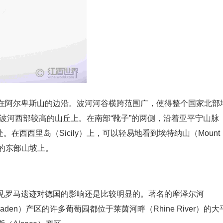
在阿尔卑斯山的边沿。波河河谷横跨范围广，使得整个国家北部
位于波河西部较高的山丘上。在南部“靴子”的两侧，沿着亚平宁山脉
处。在西西里岛（Sicily）上，可以轻易地看到埃特纳山（Mount
山的东部山坡上。
见罗马遗迹对德国的影响还是比较明显的。著名的摩泽尔河
den）产区的许多葡萄园都位于莱茵河畔（Rhine River）的大