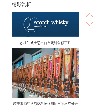
精彩赏析
苏格兰威士忌出口市场销售额下跌
精酿啤酒厂从彭萨科拉到坦帕再到杰克逊维
尔