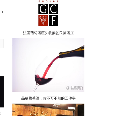
n
名
法国葡萄酒巨头收购勃艮第酒庄
品鉴葡萄酒，你不可不知的五件事
客