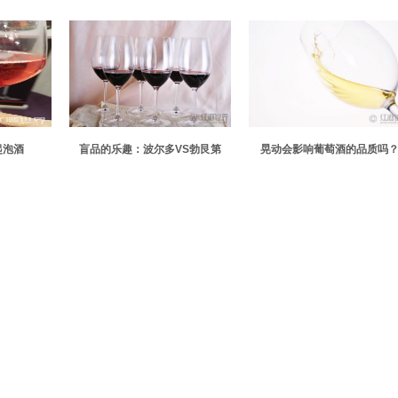
获奖
设品酒室
起泡酒
盲品的乐趣：波尔多VS勃艮第
晃动会影响葡萄酒的品质吗