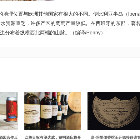
理位置与欧洲其他国家有很大的不同。伊比利亚半岛（Iberia
，由于水资源匮乏，许多产区的葡萄产量较低。在西班牙的东部，著
边分布着纵横西北两端的山脉。（编译/Penny）
h啤酒因合作反
众筹目标有望达成，姚明酒庄将开
唐·培里侬香槟王开始接待访