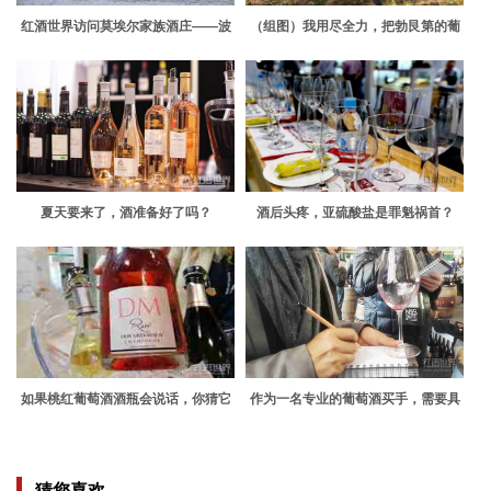
红酒世界访问莫埃尔家族酒庄——波
（组图）我用尽全力，把勃艮第的葡
尔多的巨头家族产业
萄园搬到你眼前！
夏天要来了，酒准备好了吗？
酒后头疼，亚硫酸盐是罪魁祸首？
如果桃红葡萄酒酒瓶会说话，你猜它
作为一名专业的葡萄酒买手，需要具
会说什么？
备怎样的素质？
猜您喜欢