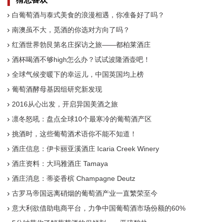
白葡萄酒与泰式美食的浪漫相遇，你准备好了吗？
南澳虽不大，觅酒的你选对方向了吗？
红酒世界勃艮第名庄探访之旅——都柏莱酒庄
酒杯喝酒不够high怎么办？试试波隆酒壶吧！
全球气候变暖下的幸运儿，中国英国均上榜
葡萄酒酵母基因组研究新发现
2016从心出发，开启异国美酒之旅
凛冬怒吼：盘点全球10个最寒冷的葡萄酒产区
挑酒时，这些葡萄酒术语你不能不知道！
酒庄信息：伊卡丽亚溪酒庄 Icaria Creek Winery
酒庄资料：大玛雅酒庄 Tamaya
酒庄消息：蒂姿香槟 Champagne Deutz
古罗马帝国远离硝烟的葡萄酒产业一直繁荣至今
意大利欲借助电商平台，力争中国葡萄酒市场份额的60%