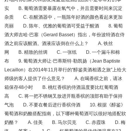
实 B. 葡萄酒需要暴露在氧气中，并且需要时间来沉淀
杂质 C. 在醒酒器中，一瓶陈年好酒的颜色看起来更加
亮丽 D. 陈年、优雅的葡萄酒可受益于醒酒 8. 葡萄
酒大师吉哈·巴塞（Gerard Basset）指出，年份波特酒在侍
酒之前应该醒酒。酒液应该倒在什么上？ A. 铁丝
网 B. 精致的丝绸 C. 一张纸 D. 一个漏斗和棉
布 9. 葡萄酒大师让·巴蒂斯特·勒凯扬（Jean Baptiste
Lecaillon）在2014年11月举行的“醇鉴美酒相遇之旅”上给大
师级的客人提供了什么意见？ A. 在喝香槟之前，请冰
箱保存48小时 B. 桃红香槟的侍酒温度要比红葡萄酒
高 C. 将一把不锈钢叉放进开瓶香槟的顶部有助于保持
气泡 D. 不要在餐后进行香槟侍酒 10. 根据《醇鉴》
葡萄酒和奶酪搭配指南，以下哪种葡萄酒可以很好地搭配软
奶酪？ A. 佳美 B. 马尔贝克 C. 赤霞珠 D. 梅