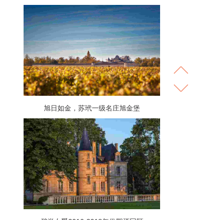
旭日如金，苏玳一级名庄旭金堡