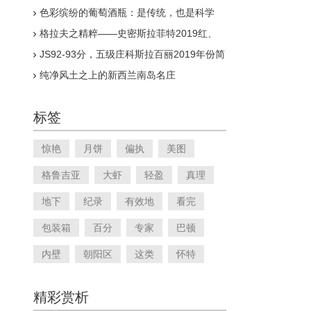
色彩缤纷的葡萄酒瓶：是传统，也是科学
格拉夫之精粹——史密斯拉菲特2019红、
白期酒上线
JS92-93分，五级庄科斯拉百丽2019年份简
介
纯净风土之上的新西兰南岛名庄
标签
惊艳
月饼
偏执
美图
格鲁吉亚
大虾
轻盈
真理
地下
纪录
有效地
看完
包装箱
百分
专家
巴顿
内壁
朝阳区
这类
怀特
精彩赏析