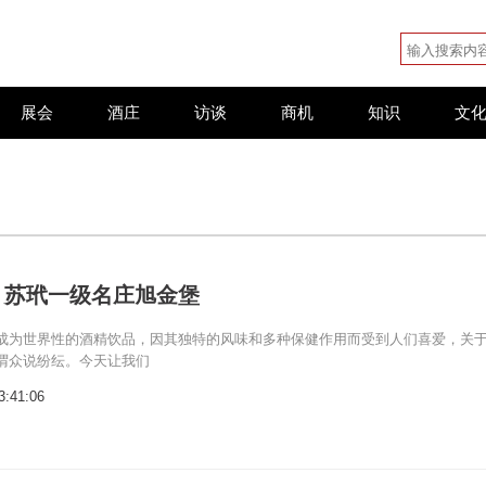
展会
酒庄
访谈
商机
知识
文
，苏玳一级名庄旭金堡
成为世界性的酒精饮品，因其独特的风味和多种保健作用而受到人们喜爱，关
谓众说纷纭。今天让我们
3:41:06