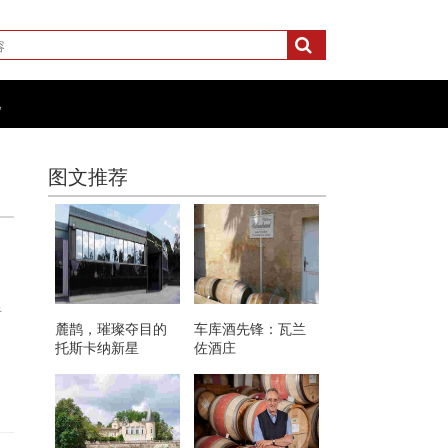
化
图文推荐
于
麓鹊，璀璨夺目的
车库酒先锋：瓦兰
托斯卡纳新星
佐酒庄