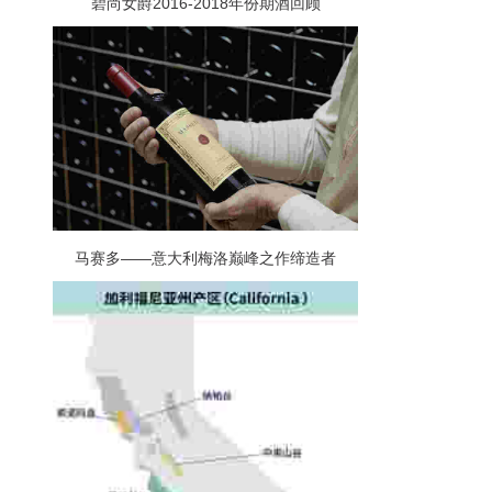
碧尚女爵2016-2018年份期酒回顾
马赛多——意大利梅洛巅峰之作缔造者