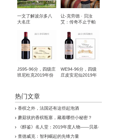
一文了解波尔多八
让-克劳德 · 贝汝
大名庄
艾：传奇不止于帕
图斯
JS95-96分，四级庄
WE94-96分，四级
班尼杜克2019年份
庄皮安尼仙2019年
简介
份简介
热门文章
香槟之外，法国还有这些起泡酒
蘑菇状的香槟瓶塞，藏着哪些小秘密？
《醇鉴》名人堂：2019年度人物——贝基·
沃瑟曼-霍恩
查德威克：智利崛起的先锋力量