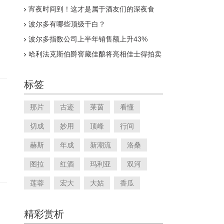
宵夜时间到！这才是属于酒友们的深夜食
堂！
波尔多有哪些顶级干白？
波尔多指数公司上半年销售额上升43%
哈利法克斯伯爵窖藏佳酿将亮相佳士得拍卖
会
标签
那片
古迹
莱茵
看懂
切成
妙用
顶峰
行间
赫斯
年成
新潮流
洛桑
图拉
红酒
玛利亚
双河
莲蓉
宏大
大姑
香瓜
精彩赏析