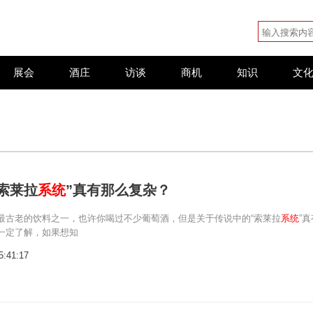
展会
酒庄
访谈
商机
知识
文
索莱拉
系统
”真有那么复杂？
最古老的饮料之一，也许你喝过不少葡萄酒，但是关于传说中的“索莱拉
系统
”真
一定了解，如果想知
5:41:17