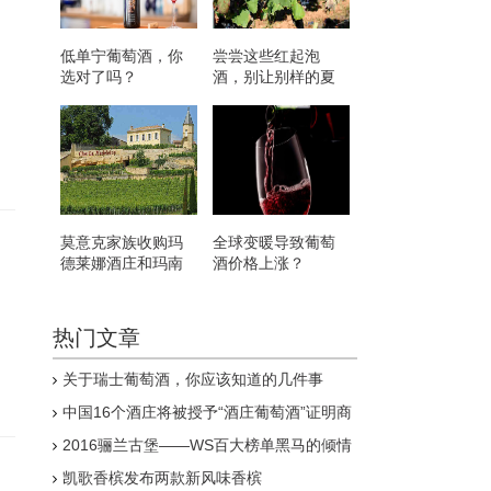
低单宁葡萄酒，你
尝尝这些红起泡
选对了吗？
酒，别让别样的夏
天溜走了！
莫意克家族收购玛
全球变暖导致葡萄
德莱娜酒庄和玛南
酒价格上涨？
嘉芙丽酒庄
热门文章
关于瑞士葡萄酒，你应该知道的几件事
中国16个酒庄将被授予“酒庄葡萄酒”证明商
标
2016骊兰古堡——WS百大榜单黑马的倾情
呈现
凯歌香槟发布两款新风味香槟