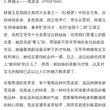
2. 林黛玉——黑皮诺（Pinot Noir）
林黛玉是我国古典四大名著之一《红楼梦》中的女主角。自
幼体弱多病、多愁善感，因父母早亡，寄住在贾府。林黛玉
生得倾城容貌，兼有旷世诗才，名列“金陵十二钗”正册之
首。虽然宝哥哥十分喜爱这位林妹妹，但用我们普通人的眼
光看，她其实挺“事儿”的。周瑞家不辞辛苦地给各位姑娘送
宫花，她偏要挑剔说最后剩下的才给她。宝哥哥稍微靠近宝
钗和湘云，她也定要找机会作一通。总之，这位姑娘也得算
上“难伺候”的主儿了。然而，林姑娘的美貌与才情，以及对
宝玉的痴情已足以让人们对她万般喜爱了。
在葡萄酒的世界里，有个葡萄品种叫黑皮诺。该品种拥有娇
贵高雅、优美迷人的特质，是一种对生长环境要求很高的葡
萄品种，喜欢温和或凉爽的气候，需要葡萄种植者和酿酒师
的精心照顾。黑皮诺通常发芽较早，因而容易受到春霜的侵