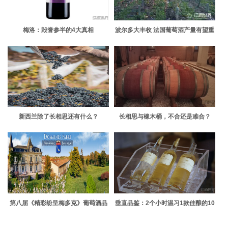
梅洛：毁誉参半的4大真相
波尔多大丰收 法国葡萄酒产量有望重
回世界第一
新西兰除了长相思还有什么？
长相思与橡木桶，不合还是难合？
第八届《精彩纷呈梅多克》葡萄酒品
垂直品鉴：2个小时温习1款佳酿的10
鉴巡回展在深圳举行
年