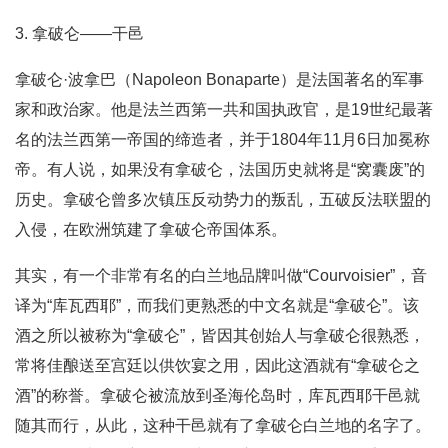
3. 拿破仑——干邑
拿破仑·波拿巴（Napoleon Bonaparte）是法国著名的军事
家和政治家。他是法兰西第一共和国执政官，是19世纪最著
名的法兰西第一帝国的缔造者，并于1804年11月6日加冕称
帝。有人说，如果没有拿破仑，法国历史就将是“窝囊废”的
历史。拿破仑曾多次镇压反动势力的叛乱，五破反法联盟的
入侵，在欧洲筑建了拿破仑帝国体系。
其实，有一个非常有名的白兰地品牌叫做“Courvoisier”，音
译为“库瓦西耶”，而我们更熟悉的中文名就是“拿破仑”。该
酒之所以被称为“拿破仑”，皆因其创始人与拿破仑很熟悉，
常将佳酿送至宫廷以供饮宴之用，因此这酒就有“拿破仑之
酒”的称誉。拿破仑被流放到圣海伦岛时，库瓦西耶干邑就
随其而行，从此，这种干邑就有了拿破仑白兰地的名字了。