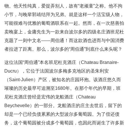
物。他天性纯真，爱捉弄别人，故有“老顽童”之称。他不拘
小节，与晚辈郭靖结拜为兄弟。就是这样一个活宝级人物，
可能很难与优雅的葡萄酒联系在一起。然而，在一次慈善拍
卖晚宴上，金庸先生为一款来自波尔多的四级名庄酒班尼杜
克题了一则中文名——周伯通！而这款酒也进而与中国消费
者拉进了距离。那么，波尔多的“周伯通”到底什么来头呢？
这位法国“周伯通”本名班尼杜克酒庄（Chateau Branaire-
Ducru），它位于法国波尔多梅多克地区的圣朱利安
（Saint-Julien）产区，被知名的庄园环抱。该酒庄悠久而
璀璨的历史最早可追溯至1680年。在那个年代的早期，班
尼杜克酒庄曾经是宏伟的龙船酒庄（Chateau
Beychevelle）的一部分。龙船酒庄的庄主去世后，留下的
却是一个已经负债累累的大型波尔多葡萄园。为了偿还债
务，这个葡萄园被分成多个葡萄园，也因此而诞生了许多新