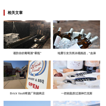
相关文章
谨防你的葡萄酒“晕瓶”
地震引发另类冰桶挑战，“血淋
淋”的！
Brick Vault啤酒厂和烧烤店
一把钥匙胜过酒神巴克斯