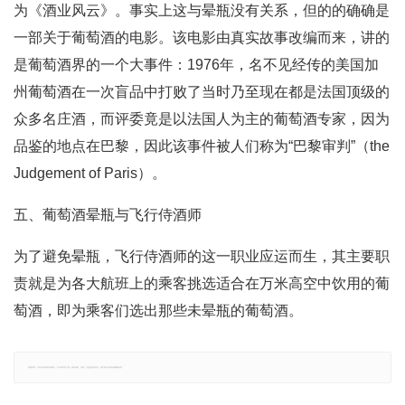
为《酒业风云》。事实上这与晕瓶没有关系，但的的确确是
一部关于葡萄酒的电影。该电影由真实故事改编而来，讲的
是葡萄酒界的一个大事件：1976年，名不见经传的美国加
州葡萄酒在一次盲品中打败了当时乃至现在都是法国顶级的
众多名庄酒，而评委竟是以法国人为主的葡萄酒专家，因为
品鉴的地点在巴黎，因此该事件被人们称为“巴黎审判”（the
Judgement of Paris）。
五、葡萄酒晕瓶与飞行侍酒师
为了避免晕瓶，飞行侍酒师的这一职业应运而生，其主要职
责就是为各大航班上的乘客挑选适合在万米高空中饮用的葡
萄酒，即为乘客们选出那些未晕瓶的葡萄酒。
郑重声明：文章仅代表原作者观点，不代表本站立场；如有侵权、违规，可直接反馈本站，我们将会作修改或删除处理。