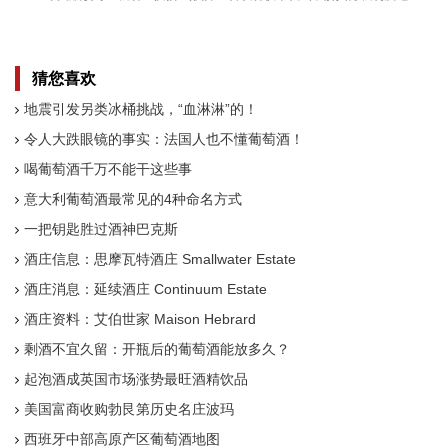
史
猜您喜欢
地震引发另类冰桶挑战，“血淋淋”的！
令人大跌眼镜的事实：法国人也不懂葡萄酒！
喝葡萄酒千万不能干这些事
意大利葡萄酒最常见的4种命名方式
一把钥匙胜过酒神巴克斯
酒庄信息：思摩瓦特酒庄 Smallwater Estate
酒庄消息：延续酒庄 Continuum Estate
酒庄资料：艾伯世家 Maison Hebrard
剩酒不宜久留：开瓶后的葡萄酒能放多久？
起泡酒成英国市场涨势最旺酒精饮品
美国富商收购勃艮第历史名庄波玛
西班牙中部高原产区葡萄酒地图