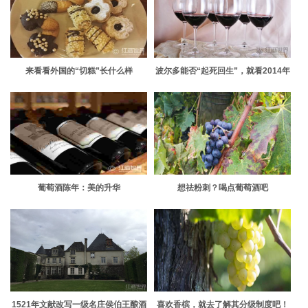
来看看外国的“切糕”长什么样
波尔多能否“起死回生”，就看2014年
份
葡萄酒陈年：美的升华
想祛粉刺？喝点葡萄酒吧
1521年文献改写一级名庄侯伯王酿酒
喜欢香槟，就去了解其分级制度吧！