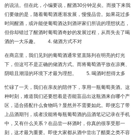
的说法。但在此，小编要说，醒酒30分钟足矣。而接下来我
们要做的是，随着葡萄酒逐渐发展，慢慢品尝。如果花过多
时间醒酒，或许能使葡萄酒达到酒评家们所说的理想状态，
但你却错过了醒酒时葡萄酒奇妙的发展过程，从而失去了喝
酒的一大乐趣。 4. 储酒方式不对
在商店里，我们见到的葡萄酒通常竖直陈列在明亮的灯光
下，但这可不是正确的储酒方式。而将葡萄酒平放在凉爽、
阴暗且潮湿的环境下才最为理想。 5. 喝酒时想得太多
忙碌了一天，我们在亲友的陪伴下，享用一瓶葡萄美酒。这
种时刻，难道我们还要想着是否能盲品出这瓶酒来自哪个产
区，适合搭配什么食物吗？显然并不需要如此。即便忘了带
上品酒期刊，或者没能将每瓶葡萄酒的品酒笔记记录在手机
中，又有什么关系？在品尝一杯酒时，你真的很享受那一
刻，这才最为重要。即使大家都从酒中尝出了醋栗之类不容