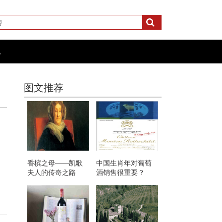
化
图文推荐
香槟之母——凯歌
中国生肖年对葡萄
夫人的传奇之路
酒销售很重要？