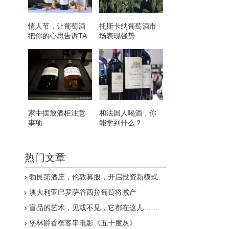
情人节，让葡萄酒
托斯卡纳葡萄酒市
把你的心思告诉TA
场表现强势
家中摆放酒柜注意
和法国人喝酒，你
事项
能学到什么？
热门文章
勃艮第酒庄，伦敦募股，开启投资新模式
澳大利亚巴罗萨谷西拉葡萄将减产
盲品的艺术，见或不见，它都在这儿……
堡林爵香槟客串电影《五十度灰》