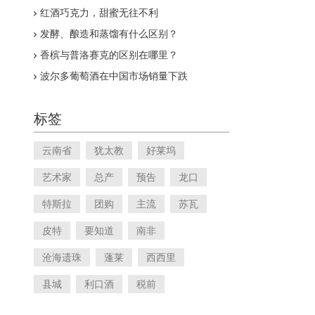
红酒巧克力，甜蜜无往不利
发酵、酿造和蒸馏有什么区别？
香槟与普洛赛克的区别在哪里？
波尔多葡萄酒在中国市场销量下跌
标签
云南省
犹太教
好莱坞
艺术家
总产
预告
龙口
特斯拉
团购
主流
苏瓦
皮特
要知道
南非
沧海遗珠
蓬莱
西西里
县城
利口酒
税前