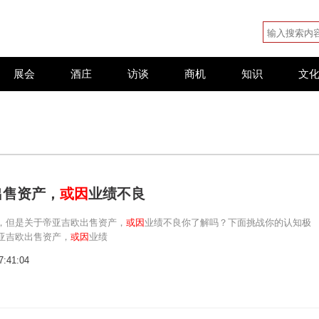
展会
酒庄
访谈
商机
知识
文
出售资产，
或因
业绩不良
，但是关于帝亚吉欧出售资产，
或因
业绩不良你了解吗？下面挑战你的认知极
亚吉欧出售资产，
或因
业绩
7:41:04