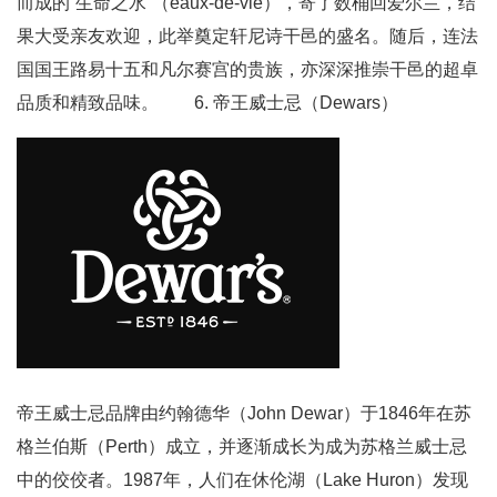
而成的“生命之水”（eaux-de-vie），寄了数桶回爱尔兰，结
果大受亲友欢迎，此举奠定轩尼诗干邑的盛名。随后，连法
国国王路易十五和凡尔赛宫的贵族，亦深深推崇干邑的超卓
品质和精致品味。 6. 帝王威士忌（Dewars）
帝王威士忌品牌由约翰德华（John Dewar）于1846年在苏
格兰伯斯（Perth）成立，并逐渐成长为成为苏格兰威士忌
中的佼佼者。1987年，人们在休伦湖（Lake Huron）发现