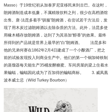
Masso）于19世纪初从加泰罗尼亚移民来到古巴。在这时，
朗姆酒制造成本低廉，不属精致饮料之列，很少在高档酒馆
出售。唐·法昆多着手“驯服”朗姆酒，在尝试若干方法后，发
现了用木炭过滤朗姆酒以去除杂质的方法。此外，法昆多使
用橡木桶存放朗姆酒，达到了为其添加“醇香”的效果。最终
所得到的产品就是世界上最早的“白”朗姆酒。 法昆多和
他的兄弟何赛在1862年2月4日建成了一个小酿酒厂，把之
前的试验发现投入到商业生产中。他们的第一个铜加铸铁制
的蒸馏器每天能生产35桶发酵糖蜜。车间房屋的梁上住着水
果蝙蝠，蝙蝠因此成为了百加得的蝙蝠商标。 3. 威凤凰
波本威士忌（Wild Turkey Bourbon）