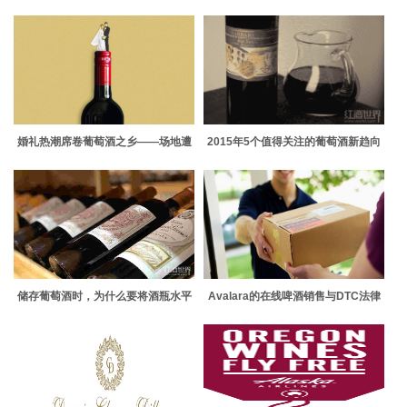
远？
婚礼热潮席卷葡萄酒之乡——场地遭
2015年5个值得关注的葡萄酒新趋向
到猛烈抨击
储存葡萄酒时，为什么要将酒瓶水平
Avalara的在线啤酒销售与DTC法律
放置？
和税务问题