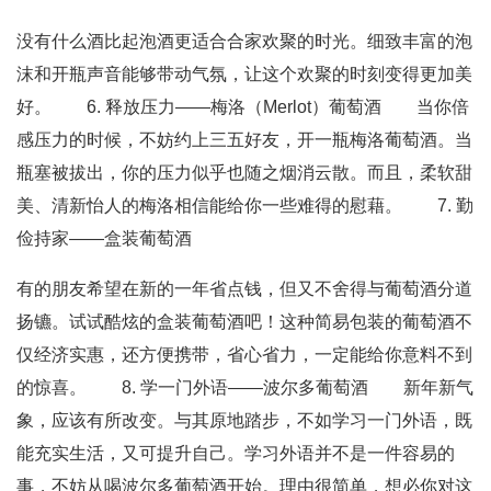
没有什么酒比起泡酒更适合合家欢聚的时光。细致丰富的泡
沫和开瓶声音能够带动气氛，让这个欢聚的时刻变得更加美
好。 6. 释放压力——梅洛（Merlot）葡萄酒 当你倍
感压力的时候，不妨约上三五好友，开一瓶梅洛葡萄酒。当
瓶塞被拔出，你的压力似乎也随之烟消云散。而且，柔软甜
美、清新怡人的梅洛相信能给你一些难得的慰藉。 7. 勤
俭持家——盒装葡萄酒
有的朋友希望在新的一年省点钱，但又不舍得与葡萄酒分道
扬镳。试试酷炫的盒装葡萄酒吧！这种简易包装的葡萄酒不
仅经济实惠，还方便携带，省心省力，一定能给你意料不到
的惊喜。 8. 学一门外语——波尔多葡萄酒 新年新气
象，应该有所改变。与其原地踏步，不如学习一门外语，既
能充实生活，又可提升自己。学习外语并不是一件容易的
事，不妨从喝波尔多葡萄酒开始。理由很简单，想必你对这