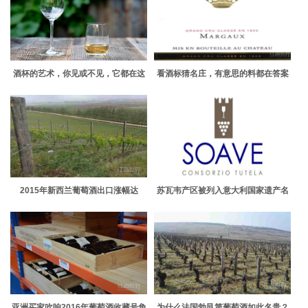
酒杯的艺术，你见或不见，它都在这
看酒标猜名庄，有意思的料都在答案
里……
里
2015年新西兰葡萄酒出口涨幅达
苏瓦韦产区被列入意大利国家遗产名
14%，再创新高！
录
亚洲买家吹响2016年葡萄酒收藏号角
为什么法国勃艮第葡萄酒如此名贵？