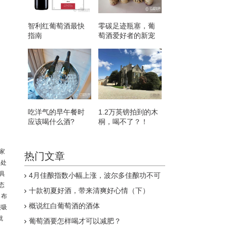
智利红葡萄酒最快
零碳足迹瓶塞，葡
指南
萄酒爱好者的新宠
吃洋气的早午餐时
1.2万英镑拍到的木
应该喝什么酒?
桐，喝不了？！
学家
热门文章
组处
具
4月佳酿指数小幅上涨，波尔多佳酿功不可
没
态
十款初夏好酒，带来清爽好心情（下）
，布
概说红白葡萄酒的酒体
很吸
就
葡萄酒要怎样喝才可以减肥？