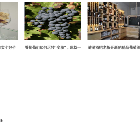
何卖个好价
看葡萄们如何玩转“变脸”，造就一
涟漪酒吧老板开新的精品葡萄
瓶难求的局面
th