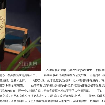
布里斯托尔大学（University of Bristol）的科
自信心，在异性面前更具吸引力。 科学家以40位异性学生为研究对象，让他们给3
是清醒、微醺和全醉。 研究发现，处于微醺状态的那一组人得到的评分最高，“最
酒精度为14%的葡萄酒。 处于清醒状态和已经喝醉的群组所得到的评分远低于微醺状
眼”现象的存在，即一个人喝醉之后，他会觉得原本相貌平平的人也很漂亮。 不过
酒之后，自己本身也会变得更具吸引力，跟“啤酒眼”现象刚好相反。 脸部红润是
究表明，酒精饮料可以促使人体发挥其健康和迷人的魅力，以吸引异性，而脸部红润