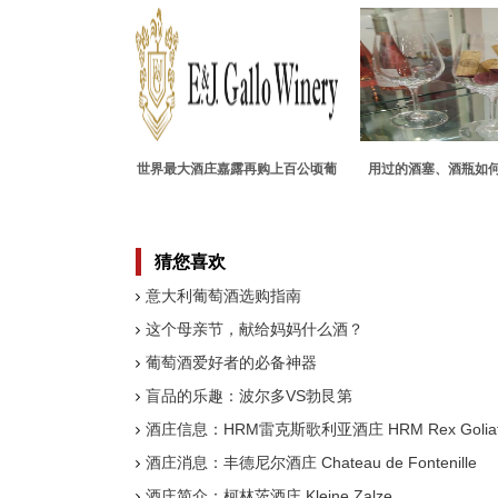
世界最大酒庄嘉露再购上百公顷葡
用过的酒塞、酒瓶如
萄园
钱？
猜您喜欢
意大利葡萄酒选购指南
这个母亲节，献给妈妈什么酒？
葡萄酒爱好者的必备神器
盲品的乐趣：波尔多VS勃艮第
酒庄信息：HRM雷克斯歌利亚酒庄 HRM Rex Golia
酒庄消息：丰德尼尔酒庄 Chateau de Fontenille
酒庄简介：柯林茨酒庄 Kleine Zalze