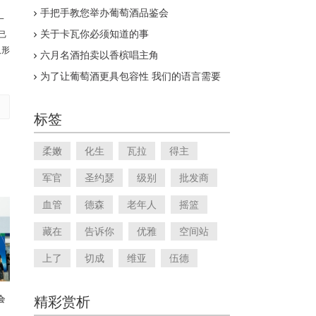
。
手把手教您举办葡萄酒品鉴会
一
关于卡瓦你必须知道的事
己
人形
六月名酒拍卖以香槟唱主角
）
为了让葡萄酒更具包容性 我们的语言需要
改变
标签
柔嫩
化生
瓦拉
得主
军官
圣约瑟
级别
批发商
血管
德森
老年人
摇篮
藏在
告诉你
优雅
空间站
上了
切成
维亚
伍德
会
精彩赏析