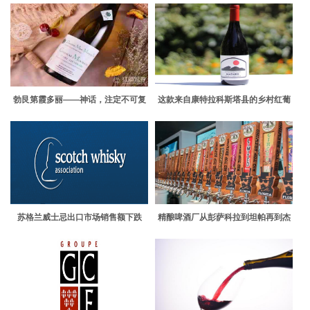
勃艮第霞多丽——神话，注定不可复
这款来自康特拉科斯塔县的乡村红葡
制
萄酒是对旧加州的致敬
苏格兰威士忌出口市场销售额下跌
精酿啤酒厂从彭萨科拉到坦帕再到杰
克逊维尔