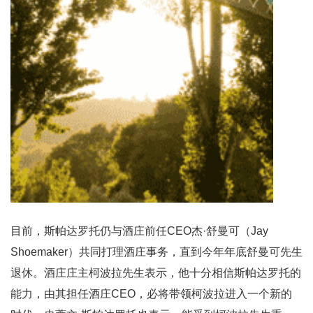
目前，斯帕达罗托仍与酒庄前任CEO杰·舒曼可（Jay
Shoemaker）共同打理酒庄事务，直到今年年底舒曼可先生
退休。酒庄庄主柯波拉先生表示，他十分相信斯帕达罗托的
能力，由其担任酒庄CEO，必将带领柯波拉进入一个新的