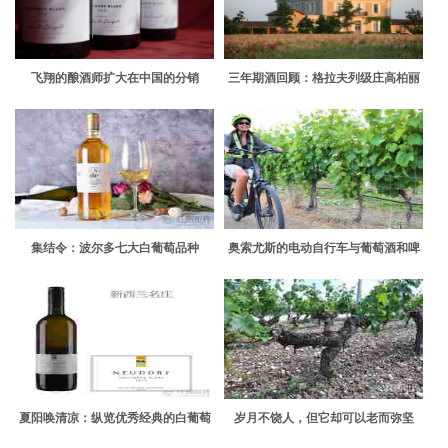
飞翔的酿酒师扩大在中国的分销
三年期酒回顾：格拉夫列级庄高柏丽
集结令：波尔多七大白葡萄品种
奥索尤斯的电动自行车与葡萄酒和啤
酒
夏阳唤清凉：纵览优秀经典的白葡萄
岁月不饶人，但它却可以老而弥坚
酒