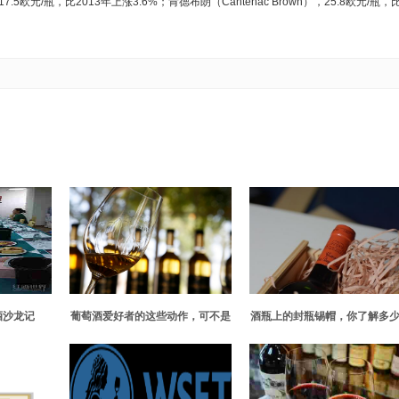
17.5欧元/瓶，比2013年上涨3.6%；肯德布朗（Cantenac Brown），25.8欧元/瓶，
酒沙龙记
葡萄酒爱好者的这些动作，可不是
酒瓶上的封瓶锡帽，你了解多
装的