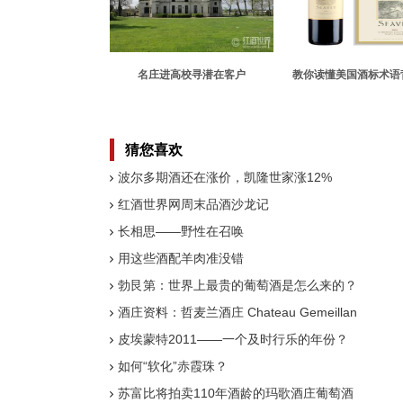
名庄进高校寻潜在客户
教你读懂美国酒标术语
猜您喜欢
波尔多期酒还在涨价，凯隆世家涨12%
红酒世界网周末品酒沙龙记
长相思——野性在召唤
用这些酒配羊肉准没错
勃艮第：世界上最贵的葡萄酒是怎么来的？
酒庄资料：哲麦兰酒庄 Chateau Gemeillan
皮埃蒙特2011——一个及时行乐的年份？
如何“软化”赤霞珠？
苏富比将拍卖110年酒龄的玛歌酒庄葡萄酒