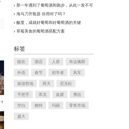
比
那一年遇到了葡萄酒和跑步，从此一发不可
收拾
海马刀开瓶器 你用对了吗？
酸度，成就好葡萄和好葡萄酒的关键
草莓美食的葡萄酒搭配方案
标签
能在
酒店
人群
布达佩斯
外语
春节
初学者
风车
旅游胜地
两天
尼克松
手把手
库克
血腥
弗拉
少？
空白
赖特
玛丽
零售市场
盛大