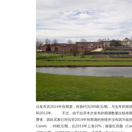
日发布其2014年份期酒，价格约为285欧元/瓶，与去年的期
和2013年。 不过，由于拉菲本次发布的期酒数量比较有
费者，因此买家们对拉菲2014年份期酒的热情并没有因为低价而
Canet），66欧元/瓶，比2013年上涨10%；丽嘉红容颜（Carme