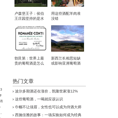
卢森堡王子：侯伯
用这些酒配羊肉准
王庄园坚持的是水
没错
滴石穿
勃艮第：世界上最
新西兰长相思短缺
贵的葡萄酒是怎么
或影响亚洲葡萄酒
来的？
市场
热门文章
13
波尔多期酒还在涨价，凯隆世家涨12%
年
这些葡萄酒，一喝就应该认识
消
巾帼不让须眉，女性也可以成为侍酒大师
-
），
西施佳雅的故事：一场实验如何成为经典