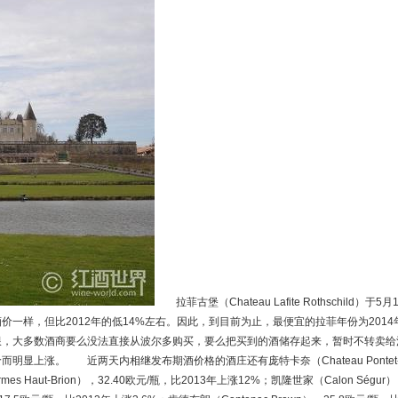
拉菲古堡（Chateau Lafite Rothschild）于5月
酒价一样，但比2012年的低14%左右。因此，到目前为止，最便宜的拉菲年份为2014
限，大多数酒商要么没法直接从波尔多购买，要么把买到的酒储存起来，暂时不转卖给
明显上涨。 近两天内相继发布期酒价格的酒庄还有庞特卡奈（Chateau Pontet
s Haut-Brion），32.40欧元/瓶，比2013年上涨12%；凯隆世家（Calon Ségur