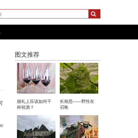
化
图文推荐
婚礼上应该如何干
长相思——野性在
可
杯祝酒？
召唤
ay