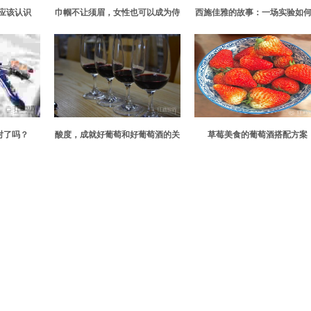
应该认识
巾帼不让须眉，女性也可以成为侍
西施佳雅的故事：一场实验如
酒大师
为经典
对了吗？
酸度，成就好葡萄和好葡萄酒的关
草莓美食的葡萄酒搭配方案
键