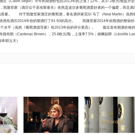
lon Ségur）今年的期酒价也比2013年的上涨了12%，从37.2欧元/瓶提升至
如此，凯隆世家（酒庄位于圣埃斯泰夫）依然是波尔多葡萄酒爱好者的一个偏爱，而且酒
的质量。 对于凯隆世家酒庄的葡萄酒，著名酒评家尼尔·马丁（Neal Martin）虽然
给酒庄2014年份的期酒打了91-93的高分。 凯隆世家2014年份期酒的整箱价
低于这个水平（虽然《葡萄酒倡导家》给2013年份的评分更高）。 最近发布期酒价格
布朗（Cantenac Brown），25.8欧元/瓶，上涨率7.5%；雄狮副牌（Léoville La
。（编译/碧云天）