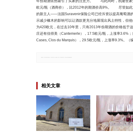
年份期酒依然吸引了买家的注意力。 与此同时，凯隆世家酒庄（Ca
欧元/瓶（酒商价），比2012年的期酒价高9%。 尽管
的新主人——法国Suravenir保险公司已经斥资以提高葡萄酒
示减少橡木的影响可以让酒款更充分地展现出风土特性，但他依然
为420欧元，在过去10年里，只有2013年份期酒的价格
庄还有佳得美（Cantemerle），17.5欧元/瓶，上涨率3.6%；肯德
Cases, Clos du Marquis），29.5欧元/瓶，上涨率9.3%
郑重声明：文章仅代表原作者观点，不代表本站立场；如有侵权、违规，可直接反馈本站，我们将会作修改或删除处理。
相关文章