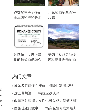
卢森堡王子：侯伯
用这些酒配羊肉准
王庄园坚持的是水
没错
滴石穿
勃艮第：世界上最
新西兰长相思短缺
贵的葡萄酒是怎么
或影响亚洲葡萄酒
来的？
市场
热门文章
波尔多期酒还在涨价，凯隆世家涨12%
颜
这些葡萄酒，一喝就应该认识
暗示
巾帼不让须眉，女性也可以成为侍酒大师
争
4
西施佳雅的故事：一场实验如何成为经典