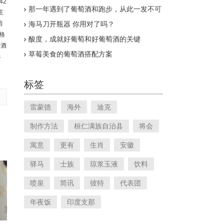
42
那一年遇到了葡萄酒和跑步，从此一发不可
庄
收拾
暗
海马刀开瓶器 你用对了吗？
格
酸度，成就好葡萄和好葡萄酒的关键
的酒
草莓美食的葡萄酒搭配方案
s
标签
雷蒙德
海外
迪克
制作方法
桓仁满族自治县
将会
寓意
更有
生肖
安徽
驿马
士族
琼浆玉液
饮料
喷泉
简讯
彼特
代表团
年夜饭
印度支那