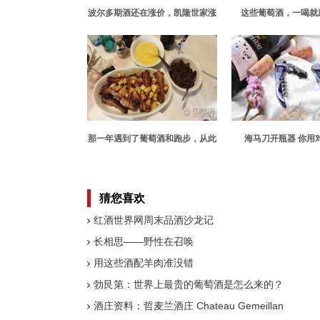
波尔多期酒还在涨价，凯隆世家涨
这些葡萄酒，一喝就
12%
那一年遇到了葡萄酒和跑步，从此
海马刀开瓶器 你用
一发不可收拾
猜您喜欢
红酒世界网周末品酒沙龙记
长相思——野性在召唤
用这些酒配羊肉准没错
勃艮第：世界上最贵的葡萄酒是怎么来的？
酒庄资料：哲麦兰酒庄 Chateau Gemeillan