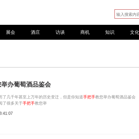
展会
酒庄
访谈
商机
知识
文
您举办葡萄酒品鉴会
历了几千年甚至上万年的历史变迁，但是你知道
手把手
教您举办葡萄酒品鉴会
阅了很多关于
手把手
教您举
8:41:07