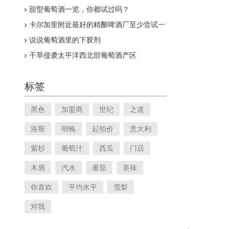
改变
甜型葡萄酒一览，你都试过吗？
卡尔加里附近最好的精酿啤酒厂至少尝试一
次
说说葡萄酒里的下胶剂
干旱侵袭太平洋西北部葡萄酒产区
标签
黑色
加盟商
世纪
之道
洛斯
明晚
起拍价
意大利
紫杉
葡萄汁
西瓜
门店
木屑
汽水
番茄
美味
你喜欢
平均水平
雪梨
对我