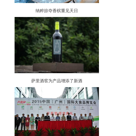
纳粹掠夺香槟重见天日
萨里酒窖为产品增添了新酒