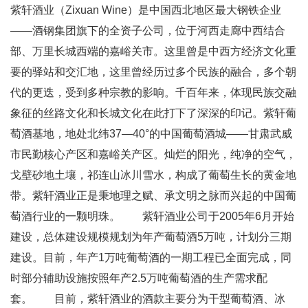
紫轩酒业（Zixuan Wine）是中国西北地区最大钢铁企业
——酒钢集团旗下的全资子公司，位于河西走廊中西结合
部、万里长城西端的嘉峪关市。这里曾是中西方经济文化重
要的驿站和交汇地，这里曾经历过多个民族的融合，多个朝
代的更迭，受到多种宗教的影响。千百年来，体现民族交融
象征的丝路文化和长城文化在此打下了深深的印记。紫轩葡
萄酒基地，地处北纬37—40°的中国葡萄酒城——甘肃武威
市民勤核心产区和嘉峪关产区。灿烂的阳光，纯净的空气，
戈壁砂地土壤，祁连山冰川雪水，构成了葡萄生长的黄金地
带。紫轩酒业正是秉地理之赋、承文明之脉而兴起的中国葡
萄酒行业的一颗明珠。 紫轩酒业公司于2005年6月开始
建设，总体建设规模规划为年产葡萄酒5万吨，计划分三期
建设。目前，年产1万吨葡萄酒的一期工程已全面完成，同
时部分辅助设施按照年产2.5万吨葡萄酒的生产需求配
套。 目前，紫轩酒业的酒款主要分为干型葡萄酒、冰