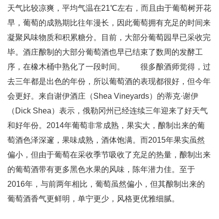
天气比较凉爽，平均气温在21℃左右，而且由于葡萄树开花
早，葡萄的成熟期比往年漫长，因此葡萄拥有充足的时间来
凝聚风味物质和积累糖分。目前，大部分葡萄园早已采收完
毕。酒庄酿制的大部分葡萄酒也早已结束了数周的发酵工
序，在橡木桶中熟化了一段时间。 很多酿酒师觉得，过
去三年都是出色的年份，所以葡萄酒的表现都很好，但今年
会更好。来自谢伊酒庄（Shea Vineyards）的蒂克·谢伊
（Dick Shea）表示，俄勒冈州已经连续三年迎来了好天气
和好年份。2014年葡萄非常成熟，果实大，酿制出来的葡
萄酒色泽深邃，果味成熟，酒体饱满。而2015年果实虽然
偏小，但由于葡萄在采收季节吸收了充足的热量，酿制出来
的葡萄酒带有更多黑色水果的风味，陈年潜力佳。至于
2016年，与前两年相比，葡萄虽然偏小，但其酿制出来的
葡萄酒香气更鲜明，单宁更少，风格更优雅细腻。