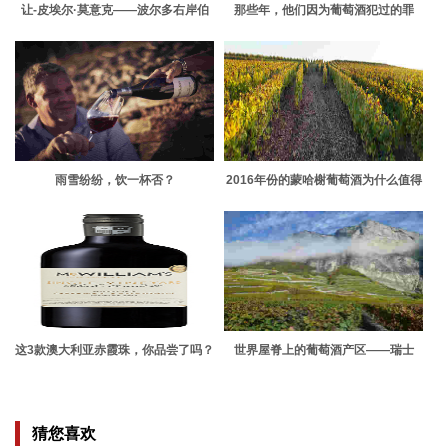
让-皮埃尔·莫意克——波尔多右岸伯
那些年，他们因为葡萄酒犯过的罪
乐
雨雪纷纷，饮一杯否？
2016年份的蒙哈榭葡萄酒为什么值得
购买？
这3款澳大利亚赤霞珠，你品尝了吗？
世界屋脊上的葡萄酒产区——瑞士
猜您喜欢