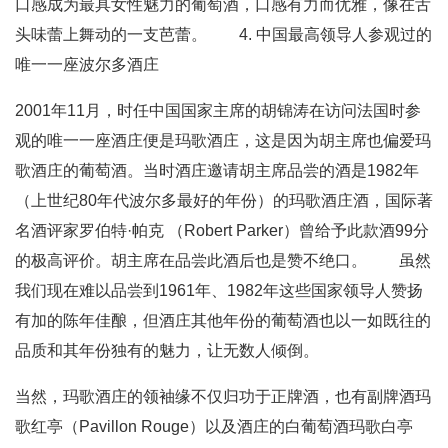
口感成为最具女性魅力的葡萄酒，口感有力而优雅，像在舌
头味蕾上舞动的一支芭蕾。 4. 中国最高领导人参观过的
唯一一座波尔多酒庄
2001年11月，时任中国国家主席的胡锦涛在访问法国时参
观的唯一一座酒庄便是玛歌酒庄，这是因为胡主席也偏爱玛
歌酒庄的葡萄酒。当时酒庄邀请胡主席品尝的酒是1982年
（上世纪80年代波尔多最好的年份）的玛歌酒庄酒，国际著
名酒评家罗伯特·帕克 （Robert Parker）曾给予此款酒99分
的极高评价。胡主席在品尝此酒后也是赞不绝口。 虽然
我们现在难以品尝到1961年、1982年这些国家领导人赞扬
有加的陈年佳酿，但酒庄其他年份的葡萄酒也以一如既往的
品质和其年份独有的魅力，让无数人倾倒。
当然，玛歌酒庄的领袖缘不仅归功于正牌酒，也有副牌酒玛
歌红亭（Pavillon Rouge）以及酒庄的白葡萄酒玛歌白亭