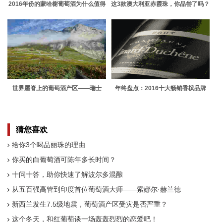
2016年份的蒙哈榭葡萄酒为什么值得
这3款澳大利亚赤霞珠，你品尝了吗？
购买？
世界屋脊上的葡萄酒产区——瑞士
年终盘点：2016十大畅销香槟品牌
猜您喜欢
给你3个喝品丽珠的理由
你买的白葡萄酒可陈年多长时间？
十问十答，助你快速了解波尔多混酿
从五百强高管到印度首位葡萄酒大师——索娜尔·赫兰德
新西兰发生7.5级地震，葡萄酒产区受灾是否严重？
这个冬天，和红葡萄谈一场轰轰烈烈的恋爱吧！