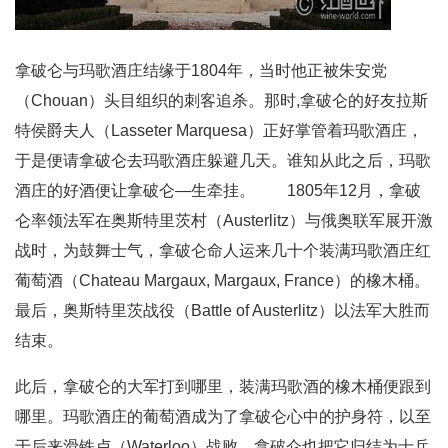
拿破仑与玛歌酒庄结缘于1804年，当时他正被朱安党
（Chouan）头目组织的刺客追杀。那时,拿破仑的好友拉斯
特侯爵夫人（Lasseter Marquesa）正好掌管着玛歌酒庄，
于是便请拿破仑去玛歌酒庄躲避几天。谁知从此之后，玛歌
酒庄的好酒便让拿破仑—生牵挂。 1805年12月，拿破
仑率领法军在奥斯特里茨村（Austerlitz）与俄奥联军展开激
战时，为鼓舞士气，拿破仑命人运来几十个装满玛歌酒庄红
葡萄酒（Chateau Margaux, Margaux, France）的橡木桶。
最后，奥斯特里茨战役（Battle of Austerlitz）以法军大胜而
结束。
此后，拿破仑的大军打到哪里，装满玛歌酒的橡木桶便跟到
哪里。玛歌酒庄的葡萄酒成为了拿破仑心中的护身符，以至
于后来滑铁卢（Waterloo）战败，拿破仑也把它归结为士兵