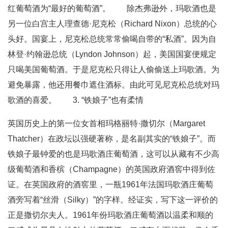
红葡萄酒为“最好的葡萄酒”。 除杰弗逊外，玛歌酒也是
另一位白宫主人理查德·尼克松（Richard Nixon）总统的心
头好。国宴上，尼克松总统常常偷喝自带的“私酒”。因为自
林登·约翰逊总统（Lyndon Johnson）起，美国国宴便规定
只喝美国葡萄酒。于是尼克松只得让人偷偷送上玛歌酒。为
避免暴露，他还用餐巾遮住酒标。由此可见尼克松总统对玛
歌酒的喜爱。 3. “铁娘子”也有柔情
英国历史上的第一位女首相玛格丽特·撒切尔（Margaret
Thatcher）在政坛以强硬著称，是名副其实的“铁娘子”。而
铁娘子最钟爱的也是玛歌酒庄葡萄酒，这可以从藏有不少高
级葡萄酒和香槟（Champagne）的英国政府酒窖中得到佐
证。在英国政府的酒窖里，一瓶1961年法国玛歌酒庄葡萄
酒旁写着“丝滑（Silky）”的字样。经证实，写下这一评价的
正是撒切尔夫人。1961年份玛歌酒庄葡萄酒以温柔和顺的