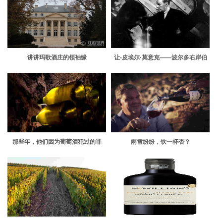
讲讲玛歌酒庄的领袖缘
让-皮埃尔·莫意克——波尔多右岸伯
乐
那些年，他们因为葡萄酒犯过的罪
雨雪纷纷，饮一杯否？