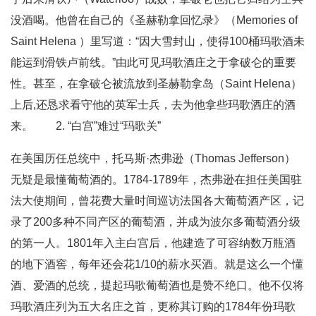
没酒喝。他曾在自己的《圣赫勒拿回忆录》（Memories of
Saint Helena ）里写道：“因大雪封山，使得100桶玛歌酒未
能运到滑铁卢前线。”由此可见玛歌酒庄之于拿破仑的重要
性。甚至，在拿破仑被流放到圣赫勒拿岛（Saint Helena）
上后,还恳求看守他的英军士兵，去为他拿些玛歌酒庄的酒
来。 2. “白宫”难过“玛歌关”
在美国历任总统中，托马斯·杰弗逊（Thomas Jefferson）
无疑是最懂葡萄酒的。1784-1789年，杰弗逊在担任美国驻
法大使期间，曾花费大量时间巡访法国各大葡萄酒产区，记
录了200多种不同产区的葡萄酒，并成为波尔多葡萄酒分级
的第一人。1801年入主白宫后，他建造了可容纳数万瓶酒
的地下酒窖，每年还会花1/10的薪水买酒。就是这么一个懂
酒、爱酒的总统，提起玛歌葡萄酒也是赞不绝口。他不仅将
玛歌酒庄列为五大名庄之首，更称其订购的1784年份玛歌