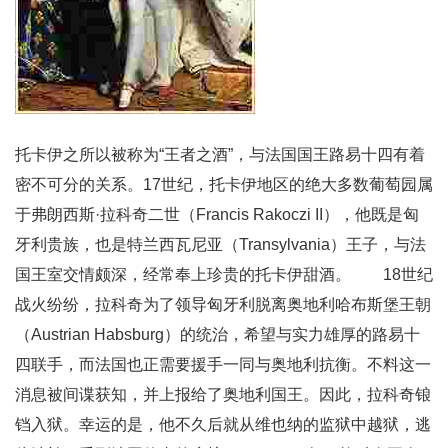
托卡伊之所以被称为“王者之酒”，与法国国王路易十四有着
密不可分的关系。17世纪，托卡伊地区的绝大多数葡萄园属
于弗朗西斯·拉科奇二世（Francis Rakoczi II），他既是匈
牙利贵族，也是特兰西瓦尼亚（Transylvania）王子，与法
国王室交情颇深，经常奉上珍贵的托卡伊甜酒。 18世纪
战火纷纷，拉科奇为了领导匈牙利脱离奥地利哈布斯堡王朝
（Austrian Habsburg）的统治，希望与实力雄厚的路易十
四联手，而法国也正需要援手一同与奥地利抗衡。不料这一
消息被间谍获知，并上报给了奥地利国王。因此，拉科奇锒
铛入狱。幸运的是，他不久后就从维也纳的监狱中越狱，逃