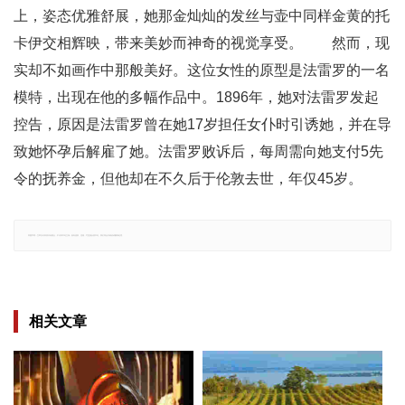
上，姿态优雅舒展，她那金灿灿的发丝与壶中同样金黄的托
卡伊交相辉映，带来美妙而神奇的视觉享受。 然而，现
实却不如画作中那般美好。这位女性的原型是法雷罗的一名
模特，出现在他的多幅作品中。1896年，她对法雷罗发起
控告，原因是法雷罗曾在她17岁担任女仆时引诱她，并在导
致她怀孕后解雇了她。法雷罗败诉后，每周需向她支付5先
令的抚养金，但他却在不久后于伦敦去世，年仅45岁。
郑重声明：文章仅代表原作者观点，不代表本站立场；如有侵权、违规，可直接反馈本站，我们将会作修改或删除处理。
相关文章