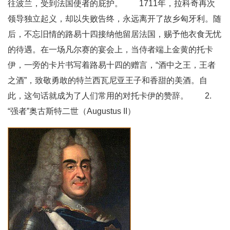
往波兰，受到法国使者的庇护。 1711年，拉科奇再次
领导独立起义，却以失败告终，永远离开了故乡匈牙利。随
后，不忘旧情的路易十四接纳他留居法国，赐予他衣食无忧
的待遇。在一场凡尔赛的宴会上，当侍者端上金黄的托卡
伊，一旁的卡片书写着路易十四的赠言，“酒中之王，王者
之酒”，致敬勇敢的特兰西瓦尼亚王子和香甜的美酒。自
此，这句话就成为了人们常用的对托卡伊的赞辞。 2.
“强者”奥古斯特二世（Augustus II）