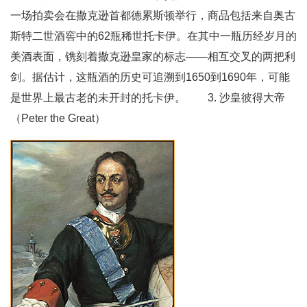
一场拍卖会在撒克逊首都德累斯顿举行，商品包括来自奥古
斯特二世酒窖中的62瓶稀世托卡伊。在其中一瓶历经岁月的
美酒表面，镌刻着撒克逊皇家的标志——相互交叉的两把利
剑。据估计，这瓶酒的历史可追溯到1650到1690年，可能
是世界上最古老的未开封的托卡伊。 3. 沙皇彼得大帝
（Peter the Great）