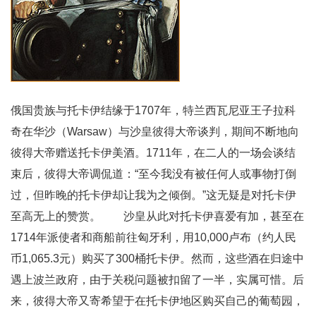
俄国贵族与托卡伊结缘于1707年，特兰西瓦尼亚王子拉科
奇在华沙（Warsaw）与沙皇彼得大帝谈判，期间不断地向
彼得大帝赠送托卡伊美酒。1711年，在二人的一场会谈结
束后，彼得大帝调侃道：“至今我没有被任何人或事物打倒
过，但昨晚的托卡伊却让我为之倾倒。”这无疑是对托卡伊
至高无上的赞赏。 沙皇从此对托卡伊喜爱有加，甚至在
1714年派使者和商船前往匈牙利，用10,000卢布（约人民
币1,065.3元）购买了300桶托卡伊。然而，这些酒在归途中
遇上波兰政府，由于关税问题被扣留了一半，实属可惜。后
来，彼得大帝又寄希望于在托卡伊地区购买自己的葡萄园，