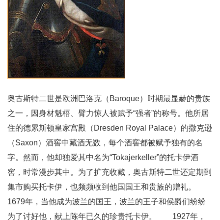
奥古斯特二世是欧洲巴洛克（Baroque）时期最显赫的贵族
之一，因身材魁梧、臂力惊人被赋予“强者”的称号。他所居
住的德累斯顿皇家宫殿（Dresden Royal Palace）的撒克逊
（Saxon）酒窖中藏酒无数，每个酒窖都被赋予独有的名
字。然而，他却独爱其中名为“Tokajerkeller”的托卡伊酒
窖，时常漫步其中。为了扩充收藏，奥古斯特二世还定期到
集市购买托卡伊，也频频收到他国国王和贵族的赠礼。
1679年，当他成为波兰的国王，波兰的王子和侯爵们纷纷
为了讨好他，献上陈年已久的珍贵托卡伊。 1927年，