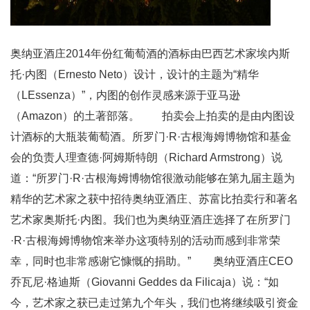
奥纳亚酒庄2014年份红葡萄酒的酒标由巴西艺术家埃内斯
托·内图（Ernesto Neto）设计，设计的主题为“精华
（LEssenza）”，内图的创作灵感来源于亚马逊
（Amazon）的土著部落。 拍卖会上拍卖的是由内图设
计酒标的大瓶装葡萄酒。所罗门·R·古根海姆博物馆和基金
会的负责人理查德·阿姆斯特朗（Richard Armstrong）说
道：“所罗门·R·古根海姆博物馆很激动能够在第九届主题为
精华的艺术家之获中招待奥纳亚酒庄、苏富比拍卖行和著名
艺术家奥斯托·内图。我们也为奥纳亚酒庄选择了在所罗门
·R·古根海姆博物馆来举办这项特别的活动而感到非常荣
幸，同时也非常感谢它慷慨的捐助。” 奥纳亚酒庄CEO
乔瓦尼·格迪斯（Giovanni Geddes da Filicaja）说：“如
今，艺术家之获已走过第九个年头，我们也将继续吸引资金