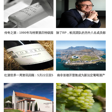
传奇之酒：1990年马特莱酒庄特级园
除了RP，帕克团队的另外八名成员都
干白
是谁？
红酒世界一周资讯回顾：5月22日至5
南非首都开普敦成为新法定葡萄酒产
月26日
区