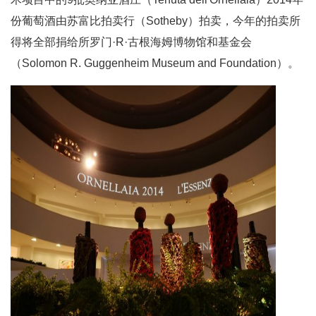
份葡萄酒由苏富比拍卖行（Sotheby）拍卖，今年的拍卖所
得将全部捐给所罗门·R·古根海姆博物馆和基金会
（Solomon R. Guggenheim Museum and Foundation）。