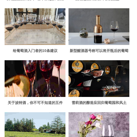
大全
给葡萄酒入门者的10条建议
新型醒酒器号称可以将开瓶后的葡萄
酒寿命延长至2周
关于波特酒，你不可不知道的五件
雪莉酒的酿造应回归葡萄园和风土
事！