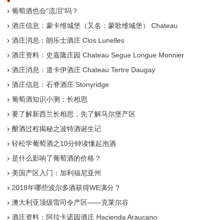
葡萄酒也会“流泪”吗？
酒庄信息：蒙卡维城堡（又名：蒙歌维城堡） Chateau
Mongravey
酒庄消息：朗乐士酒庄 Clos Lunelles
酒庄资料：史嘉隆庄园 Chateau Segue Longue Monnier
酒庄消息：道卡伊酒庄 Chateau Tertre Daugay
酒庄信息：石脊酒庄 Stonyridge
葡萄酒知识小测：长相思
要了解新西兰长相思，先了解马尔堡产区
酿酒过程揭秘之波特酒诞生记
轻松学葡萄酒之10分钟读懂起泡酒
是什么影响了葡萄酒的价格？
美国产区入门：加利福尼亚州
2018年哪些波尔多酒获得WE满分？
澳大利亚顶级雷司令产区——克莱尔谷
酒庄资料：阿拉卡诺园酒庄 Hacienda Araucano