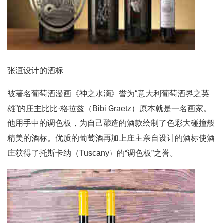
张洹设计的酒标
被著名葡萄酒漫画《神之水滴》誉为“意大利葡萄酒界之英
雄”的庄主比比·格拉兹（Bibi Graetz）原本就是一名画家。
他用手中的调色板，为自己酿造的酒款绘制了色彩大碰撞般
精美的酒标。优质的葡萄酒再加上庄主亲自设计的酒标使酒
庄获得了托斯卡纳（Tuscany）的“调色板”之誉。