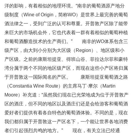
洋的影响，有着相似的地理环境。“南非的葡萄酒原产地分
级制度（Wine of Origin，简称WO）是世界上最完善的葡萄
酒法律之一，受到广泛的认可和尊重。开普敦产区除了能带
来巨大的市场机会外，它也代表着一群有着相似的葡萄种植
和葡萄酒酿造技术的生产商们。” 南非的WO体系包含三
级产区，由大到小分别为大区级（Region）、地区级和小
产区级。之前的康斯坦提亚、得班山谷、菲拉达尔菲和豪特
湾分属于两个不同的地区级产区，而现在这些小产区将归属
于开普敦这一国际闻名的产区。 康斯坦提亚葡萄酒之路
（Constantia Wine Route）的主席马丁·摩尔（Martin
Moore）补充道：“虽然我们现在已光荣地成为位于开普敦产
区的酒庄，但不同的地区以及酒庄们还是会给游客和葡萄酒
爱好者们提供有着各自特色的葡萄酒体验。不同的是，现在
我们都归属于开普敦这一产区名下，一个能让世界各地消费
者们引起强烈共鸣的地方。” 现在，有关立法已经通