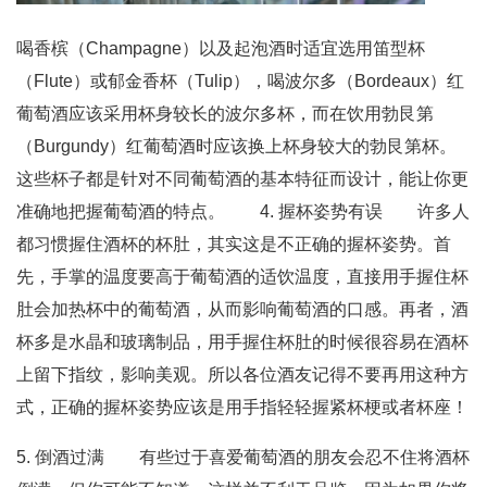
喝香槟（Champagne）以及起泡酒时适宜选用笛型杯
（Flute）或郁金香杯（Tulip），喝波尔多（Bordeaux）红
葡萄酒应该采用杯身较长的波尔多杯，而在饮用勃艮第
（Burgundy）红葡萄酒时应该换上杯身较大的勃艮第杯。
这些杯子都是针对不同葡萄酒的基本特征而设计，能让你更
准确地把握葡萄酒的特点。 4. 握杯姿势有误 许多人
都习惯握住酒杯的杯肚，其实这是不正确的握杯姿势。首
先，手掌的温度要高于葡萄酒的适饮温度，直接用手握住杯
肚会加热杯中的葡萄酒，从而影响葡萄酒的口感。再者，酒
杯多是水晶和玻璃制品，用手握住杯肚的时候很容易在酒杯
上留下指纹，影响美观。所以各位酒友记得不要再用这种方
式，正确的握杯姿势应该是用手指轻轻握紧杯梗或者杯座！
5. 倒酒过满 有些过于喜爱葡萄酒的朋友会忍不住将酒杯