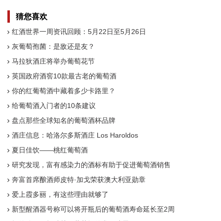
猜您喜欢
红酒世界一周资讯回顾：5月22日至5月26日
灰葡萄孢菌：是敌还是友？
马拉狄酒庄将举办葡萄花节
英国政府酒窖10款最古老的葡萄酒
你的红葡萄酒中藏着多少卡路里？
给葡萄酒入门者的10条建议
盘点那些全球知名的葡萄酒杯品牌
酒庄信息：哈洛尔多斯酒庄 Los Haroldos
夏日佳饮——桃红葡萄酒
研究发现，富有感染力的酒标有助于促进葡萄酒销售
奔富首席酿酒师皮特·加戈荣获澳大利亚勋章
爱上霞多丽，有这些理由就够了
新型醒酒器号称可以将开瓶后的葡萄酒寿命延长至2周