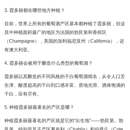
3. 霞多丽都在哪些地方种植？
目前，世界上所有的葡萄酒产区基本都种植了霞多丽，但这
其中种植面积最广的地区为法国的勃艮第和香槟区
（Champagne），美国的加利福尼亚州（California），还
有澳大利亚。
4. 霞多丽会被用于酿造什么类型的葡萄酒？
霞多丽以其酿造的不同风格的干白葡萄酒闻名，从令人口舌
生津、酸度超高的干白到口感丰富、质地光滑、酒体饱满的
干白，应有尽有。
5. 种植霞多丽最著名的产区是哪？
种植霞多丽最著名的产区就是它的“出生地”——勃艮第。勃
艮第，特别是其子产区夏布利（Chablis）和伯恩丘（Cote