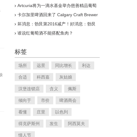
斯
Artcuria将为一滴水基金举办慈善精品葡萄
酒拍卖会
于
卡尔加里啤酒回来了 Calgary Craft Brewer
重新构想了艾伯塔省最具标志性的品牌之一
坏消息：勃艮第2016减产！好消息：勃艮
第需求量上升！
谁说红葡萄酒不能搭配鱼肉？
标签
场所
远景
同比增长
利达
极
合适
科西嘉
灰姑娘
汉堡连锁店
含义
佩斯
倾向于
市价
啤酒商会
看懂
庄里
以色列
得克萨斯州
发生
阿西莫夫
情人节