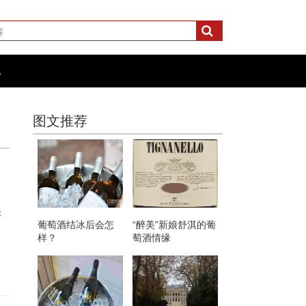
化
图文推荐
你
葡萄酒结冰后会怎
“醉美”新娘舒淇的葡
样？
萄酒情缘