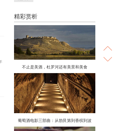
精彩赏析
年
不止是美酒，杜罗河还有美景和美食
葡萄酒电影三部曲：从勃艮第到香槟到波
特！