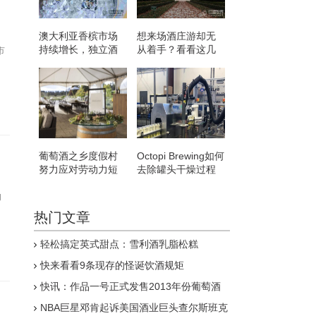
澳大利亚香槟市场
想来场酒庄游却无
持续增长，独立酒
从着手？看看这几
市
庄香槟遭遇危机
步
葡萄酒之乡度假村
Octopi Brewing如何
努力应对劳动力短
去除罐头干燥过程
缺和容量有限的问
中残留的啤酒和潮
题
湿
的
热门文章
轻松搞定英式甜点：雪利酒乳脂松糕
快来看看9条现存的怪诞饮酒规矩
快讯：作品一号正式发售2013年份葡萄酒
NBA巨星邓肯起诉美国酒业巨头查尔斯班克