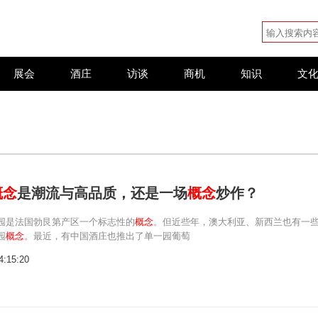
展会
酒庄
访谈
商机
知识
文
概念
是潮流与高品质，还是一场
概念
炒作？
园是法国勃艮第产区一个标志性的
概念
。但近些年，澳大利亚、新西兰也有一
园
概念
。最近，有中国酒庄也推出了单一园葡萄
4:15:20