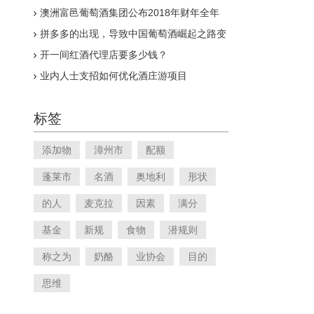
澳洲富邑葡萄酒集团公布2018年财年全年
业绩报告
拼多多的出现，导致中国葡萄酒崛起之路变
得漫长
开一间红酒代理店要多少钱？
业内人士支招如何优化酒庄游项目
标签
添加物
漳州市
配额
蓬莱市
名酒
奥地利
形状
的人
麦克拉
因素
满分
基金
新规
食物
潜规则
称之为
奶酪
业协会
目的
思维