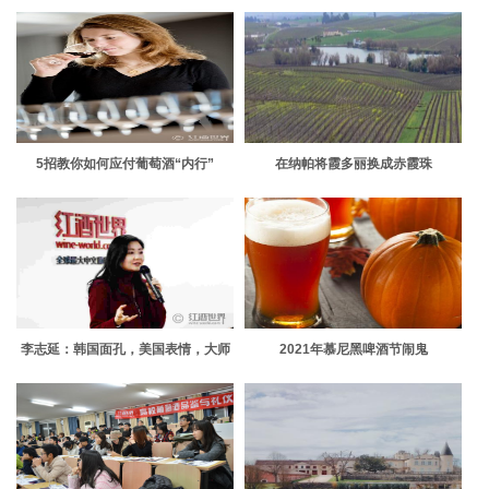
5招教你如何应付葡萄酒“内行”
在纳帕将霞多丽换成赤霞珠
李志延：韩国面孔，美国表情，大师
2021年慕尼黑啤酒节闹鬼
风范