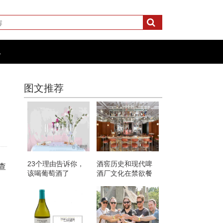
化
图文推荐
23个理由告诉你，
酒窖历史和现代啤
查
该喝葡萄酒了
酒厂文化在禁欲餐
厅相遇