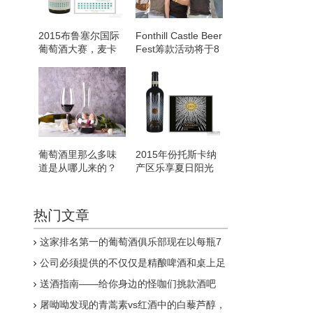
2015布鲁塞尔国际
Fonthill Castle Beer
葡萄酒大赛，麦卡
Fest筹款活动将于8
斯斩获银奖
月返回Doylestown
葡萄酒里那么多味
2015年份托斯卡纳
道是从哪儿来的？
产区乐享夏日阳光
热门文章
这家排名第一的葡萄酒俱乐部现在以每瓶7
美元的价格出售其葡萄酒
公司必须提供的不仅仅是精酿啤酒和桌上足
球
送酒指南——给你身边的怪咖们挑款酒吧
屠呦呦发现的青蒿素vs红酒中的白藜芦醇，