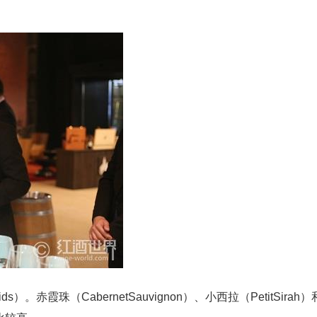
）。赤霞珠（CabernetSauvignon）、小西拉（PetitSirah）