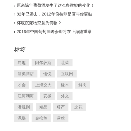
有何异同？
原来陈年葡萄酒发生了这么多微妙的变化！
82年已远去，2012年份拉菲是否与你更贴
近？
杯底沉淀物究竟为何物？
2016年中国葡萄酒峰会即将在上海隆重举
行
标签
易趣
阿尔萨斯
蔬菜
酒类商店
愉悦
互联网
才会
上海交大
橡木
鲜肉
江河湖海
安徽
外文
潜规则
精品
尊严
之花
泥煤
金枪鱼
露丝