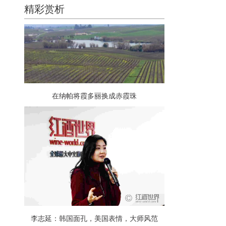
精彩赏析
在纳帕将霞多丽换成赤霞珠
李志延：韩国面孔，美国表情，大师风范