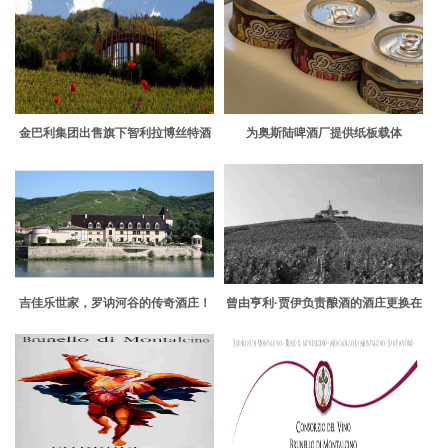
金巴利集团出售旗下智利拉博丝特酒
为奥斯陆啤酒厂提供纸板载体
庄
吉佳乐世家，罗讷河谷的传奇酒庄！
曾由亨利·贾伊负责酿酒的酒庄更换在
美进口商