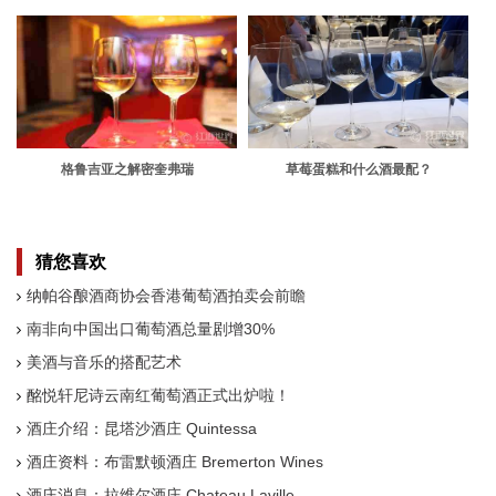
谷葡萄酒产区
大名庄
格鲁吉亚之解密奎弗瑞
草莓蛋糕和什么酒最配？
猜您喜欢
纳帕谷酿酒商协会香港葡萄酒拍卖会前瞻
南非向中国出口葡萄酒总量剧增30%
美酒与音乐的搭配艺术
酩悦轩尼诗云南红葡萄酒正式出炉啦！
酒庄介绍：昆塔沙酒庄 Quintessa
酒庄资料：布雷默顿酒庄 Bremerton Wines
酒庄消息：拉维尔酒庄 Chateau Laville