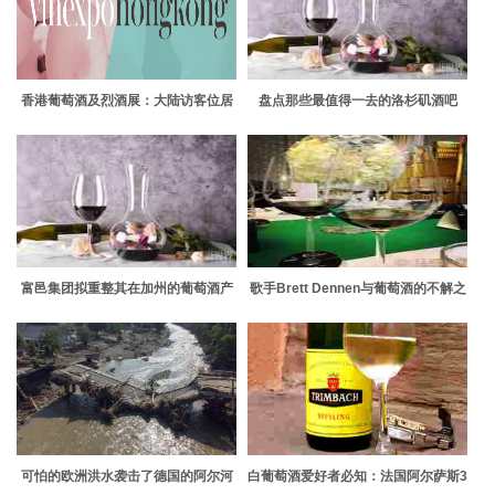
香港葡萄酒及烈酒展：大陆访客位居
盘点那些最值得一去的洛杉矶酒吧
首位
富邑集团拟重整其在加州的葡萄酒产
歌手Brett Dennen与葡萄酒的不解之
业
缘
可怕的欧洲洪水袭击了德国的阿尔河
白葡萄酒爱好者必知：法国阿尔萨斯3