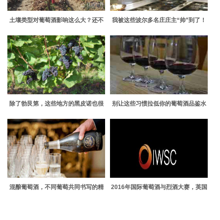
土壤类型对葡萄酒影响这么大？还不
我被这些波尔多名庄庄主“帅”到了！
赶紧来看看
除了勃艮第，这些地方的黑皮诺也很
别让这些习惯拉低你的葡萄酒品鉴水
赞
平
混酿葡萄酒，不同葡萄共同书写的精
2016年国际葡萄酒与烈酒大赛，英国
彩
起泡酒崭露头角